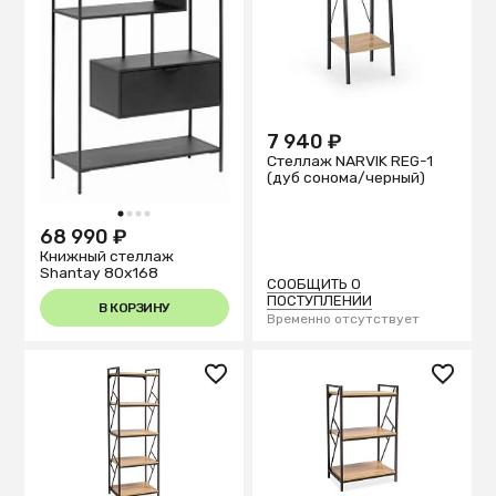
7 940 ₽
Стеллаж NARVIK REG-1
(дуб сонома/черный)
1
2
3
4
68 990 ₽
Книжный стеллаж
Shantay 80x168
СООБЩИТЬ О
ПОСТУПЛЕНИИ
В КОРЗИНУ
Временно отсутствует