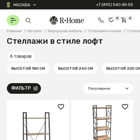
+7 (495) 540‑45‑55
МОСКВА
0
0
Главная
/
Каталог
/
Корпусная мебель
/
Стеллажи и полки
/
Стелл
Стеллажи в стиле лофт
6 товаров
ВЫСОТОЙ 180 СМ
ВЫСОТОЙ 240 СМ
ВЫСОТОЙ 200 С
ФИЛЬТР