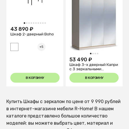
1
2
3
4
5
6
7
8
9
10
43 890 ₽
Шкаф 2-дверный Boho
+5
1
2
3
4
53 490 ₽
Шкаф 3-х дверный Капри
с 3 зеркальными
дверями
В КОРЗИНУ
В КОРЗИНУ
Купить Шкафы с зеркалом по цене от 9 990 рублей
в интернет-магазине мебели R-Home! В нашем
каталоге представлено большое количество
моделей: вы можете выбрать цвет, материал и