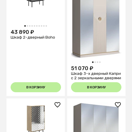
1
2
3
4
5
6
7
8
9
10
43 890 ₽
Шкаф 2-дверный Boho
1
2
3
4
51 070 ₽
Шкаф 3-х дверный Капри
с 2 зеркальными дверями
В КОРЗИНУ
В КОРЗИНУ