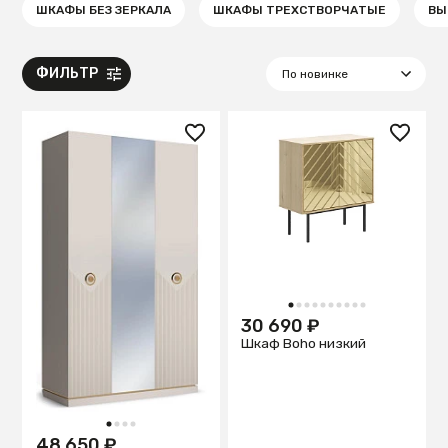
ШКАФЫ БЕЗ ЗЕРКАЛА
ШКАФЫ ТРЕХСТВОРЧАТЫЕ
ВЫ
ФИЛЬТР
1
2
3
4
5
6
7
8
9
10
30 690 ₽
Шкаф Boho низкий
1
2
3
4
48 650 ₽