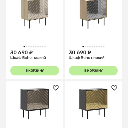
1
2
3
4
5
6
7
8
9
10
1
2
3
4
5
6
7
8
9
10
30 690 ₽
30 690 ₽
Шкаф Boho низкий
Шкаф Boho низкий
В КОРЗИНУ
В КОРЗИНУ