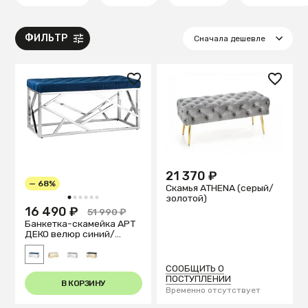
ФИЛЬТР
21 370 ₽
— 68%
Скамья ATHENA (серый/
золотой)
1
2
3
4
5
6
16 490 ₽
51 990 ₽
Банкетка-скамейка АРТ
ДЕКО велюр синий/
серебро
СООБЩИТЬ О
ПОСТУПЛЕНИИ
В КОРЗИНУ
Временно отсутствует