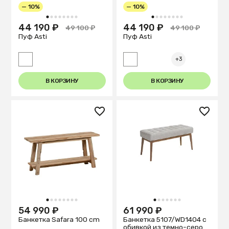
— 10%
— 10%
1
2
3
4
5
6
7
8
1
2
3
4
5
6
7
8
44 190 ₽
44 190 ₽
49 100 ₽
49 100 ₽
Пуф Asti
Пуф Asti
+3
В КОРЗИНУ
В КОРЗИНУ
1
2
3
4
5
6
7
8
1
2
3
4
5
6
7
54 990 ₽
61 990 ₽
Банкетка Safara 100 cm
Банкетка 5107/WD1404 с
обивкой из темно-серой