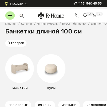
+7 (495) 540‑45‑55
МОСКВА
0
0
Главная
/
Каталог
/
Мягкая мебель
/
Пуфы и банкетки
/
длинной 10
Банкетки длиной 100 см
8 товаров
Банкетки
Пуфы
ВЕЛЮРОВЫЕ
ИЗ КОЖИ
ИЗ ТКАНИ
ИЗ ЭКОКОЖИ