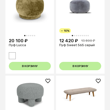
— 10%
1
2
3
4
5
6
1
2
3
4
5
6
7
8
9
20 100 ₽
12 420 ₽
13 800 ₽
Пуф Lucca
Пуф Sweet 565 серый
В КОРЗИНУ
В КОРЗИНУ