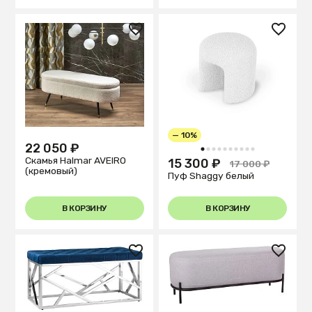
— 10%
22 050 ₽
1
2
3
4
5
6
7
8
9
10
Скамья Halmar AVEIRO
15 300 ₽
17 000 ₽
(кремовый)
Пуф Shaggy белый
В КОРЗИНУ
В КОРЗИНУ