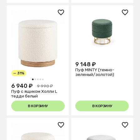
9 148 ₽
Пуф MINTY (темно-
— 31%
зеленый/золотой)
1
2
3
4
5
6 940 ₽
9 990 ₽
Пуф с ящиком Холли L
тедди белый
В КОРЗИНУ
В КОРЗИНУ