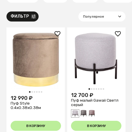
ФИЛЬТР
1
2
3
4
5
6
7
1
2
3
4
5
6
12 700 ₽
12 990 ₽
Пуф малый Gawaii Светл
Пуф Style
серый
0.4x0.38x0.38м
В КОРЗИНУ
В КОРЗИНУ