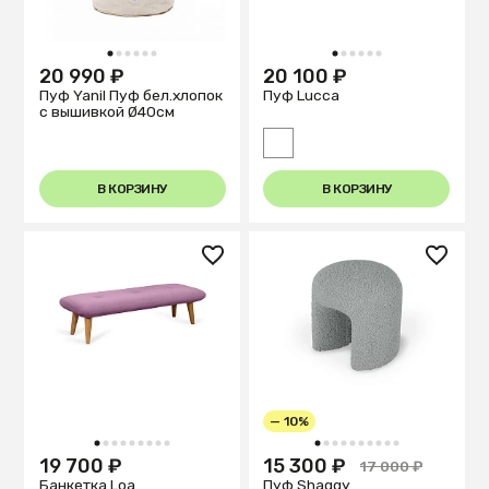
1
2
3
4
5
6
1
2
3
4
5
6
20 990 ₽
20 100 ₽
Пуф Yanil Пуф бел.хлопок
Пуф Lucca
с вышивкой Ø40см
В КОРЗИНУ
В КОРЗИНУ
— 10%
1
2
3
4
5
6
7
8
9
1
2
3
4
5
6
7
8
9
10
19 700 ₽
15 300 ₽
17 000 ₽
Банкетка Loa
Пуф Shaggy