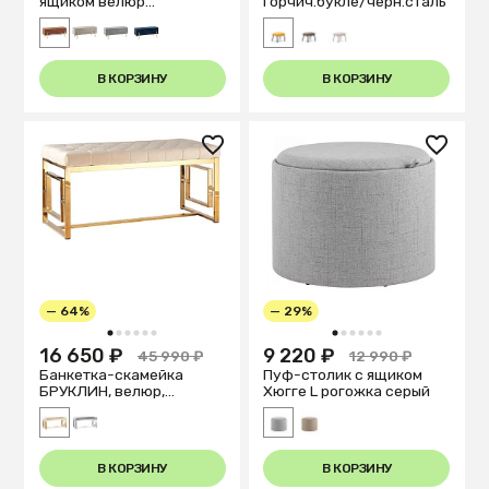
ящиком велюр
горчич.букле/черн.сталь
терракотовый
В КОРЗИНУ
В КОРЗИНУ
— 64%
— 29%
1
2
3
4
5
6
1
2
3
4
5
6
16 650 ₽
9 220 ₽
45 990 ₽
12 990 ₽
Банкетка-скамейка
Пуф-столик с ящиком
БРУКЛИН, велюр,
Хюгге L рогожка серый
бежевая/золото
В КОРЗИНУ
В КОРЗИНУ