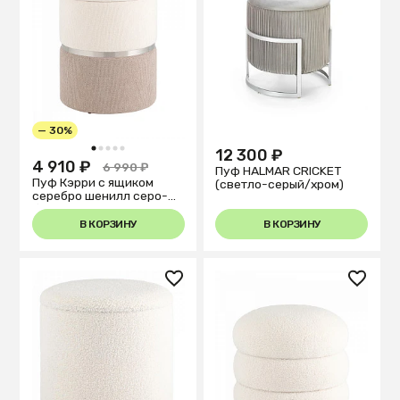
— 30%
1
2
3
4
5
12 300 ₽
4 910 ₽
6 990 ₽
Пуф HALMAR CRICKET
Пуф Кэрри с ящиком
(светло-серый/хром)
серебро шенилл серо-
бежевый
В КОРЗИНУ
В КОРЗИНУ