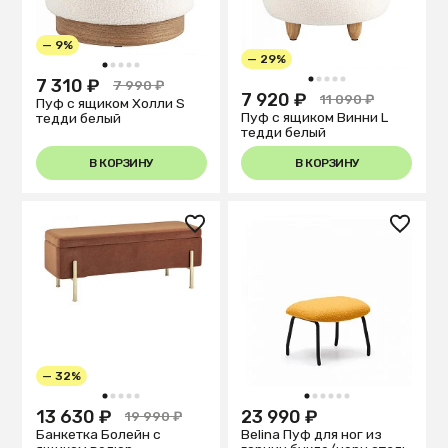
— 9%
— 29%
1
2
3
4
5
1
2
3
4
5
7 310 ₽
7 990 ₽
7 920 ₽
11 090 ₽
Пуф с ящиком Холли S
Пуф с ящиком Винни L
тедди белый
тедди белый
В КОРЗИНУ
В КОРЗИНУ
— 32%
1
2
3
4
5
1
2
3
4
5
6
13 630 ₽
23 990 ₽
19 990 ₽
Банкетка Болейн с
Belina Пуф для ног из