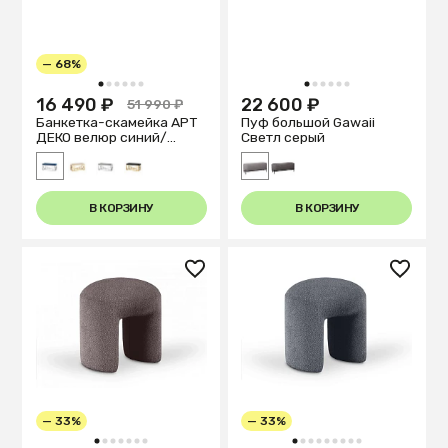
— 68%
1
2
3
4
5
6
1
2
3
4
5
6
16 490 ₽
22 600 ₽
51 990 ₽
Банкетка-скамейка АРТ
Пуф большой Gawaii
ДЕКО велюр синий/
Светл серый
серебро
В КОРЗИНУ
В КОРЗИНУ
— 33%
— 33%
1
2
3
4
5
6
7
1
2
3
4
5
6
7
8
9