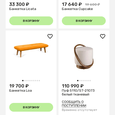
33 300 ₽
17 640 ₽
19 600 ₽
Банкетка Licata
Банкетка Cupcake
В КОРЗИНУ
В КОРЗИНУ
1
2
3
4
5
6
7
8
9
1
2
3
4
5
6
7
19 700 ₽
110 990 ₽
Банкетка Loa
Пуф 5110/ST-21073
белый тканевый
СООБЩИТЬ О
ПОСТУПЛЕНИИ
В КОРЗИНУ
Временно отсутствует