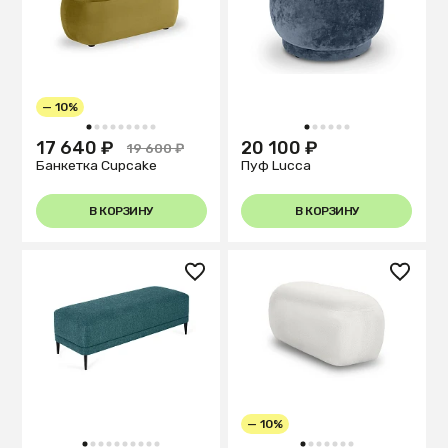
— 10%
1
2
3
4
5
6
7
8
9
1
2
3
4
5
6
17 640 ₽
20 100 ₽
19 600 ₽
Банкетка Cupcake
Пуф Lucca
В КОРЗИНУ
В КОРЗИНУ
— 10%
1
2
3
4
5
6
7
8
9
10
1
2
3
4
5
6
7