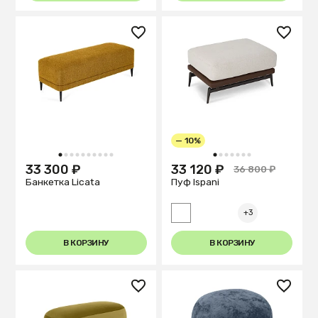
— 10%
1
2
3
4
5
6
7
8
9
10
1
2
3
4
5
6
7
33 300 ₽
33 120 ₽
36 800 ₽
Банкетка Licata
Пуф Ispani
+3
В КОРЗИНУ
В КОРЗИНУ