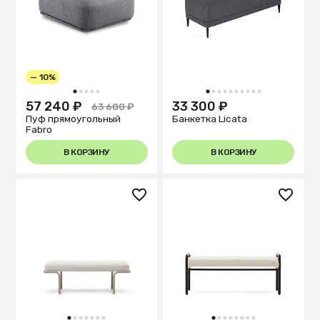
— 10%
1
2
3
4
5
1
2
3
4
5
6
7
8
9
10
57 240 ₽
33 300 ₽
63 600 ₽
Пуф прямоугольный
Банкетка Licata
Fabro
В КОРЗИНУ
В КОРЗИНУ