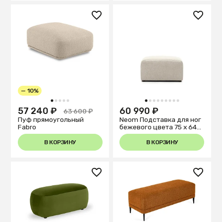
— 10%
1
2
3
4
5
1
2
3
4
5
6
7
8
9
57 240 ₽
60 990 ₽
63 600 ₽
Пуф прямоугольный
Neom Подставка для ног
Fabro
бежевого цвета 75 x 64
см
В КОРЗИНУ
В КОРЗИНУ