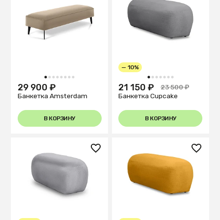
— 10%
1
2
3
4
5
6
7
8
1
2
3
4
5
6
7
29 900 ₽
21 150 ₽
23 500 ₽
Банкетка Amsterdam
Банкетка Cupcake
В КОРЗИНУ
В КОРЗИНУ