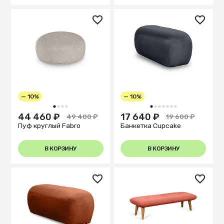
— 10%
— 10%
1
2
3
4
1
2
3
4
5
6
7
44 460 ₽
17 640 ₽
49 400 ₽
19 600 ₽
Пуф круглый Fabro
Банкетка Cupcake
В КОРЗИНУ
В КОРЗИНУ