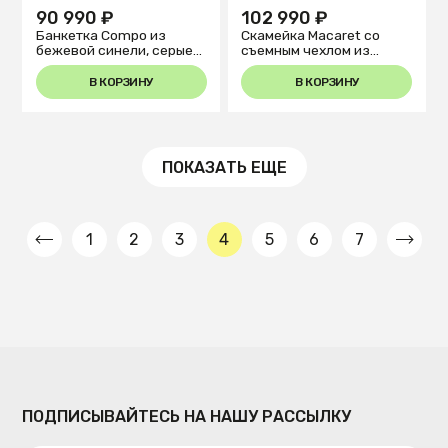
1
2
3
4
5
6
7
1
2
3
4
5
6
7
8
90 990 ₽
102 990 ₽
Банкетка Compo из
Скамейка Macaret со
бежевой синели, серые
съемным чехлом из
металлические ножки,
массива дуба с черной
130 см
отделкой 120 см
В КОРЗИНУ
В КОРЗИНУ
ПОКАЗАТЬ ЕЩЕ
1
2
3
4
5
6
7
ПОДПИСЫВАЙТЕСЬ НА НАШУ РАССЫЛКУ