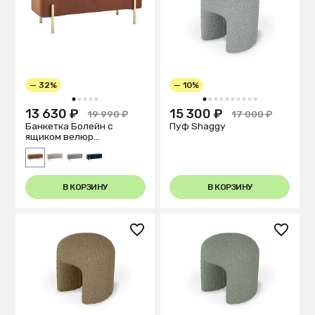
— 32%
— 10%
1
2
3
4
5
1
2
3
4
5
6
7
8
9
10
13 630 ₽
15 300 ₽
19 990 ₽
17 000 ₽
Банкетка Болейн с
Пуф Shaggy
ящиком велюр
терракотовый
В КОРЗИНУ
В КОРЗИНУ