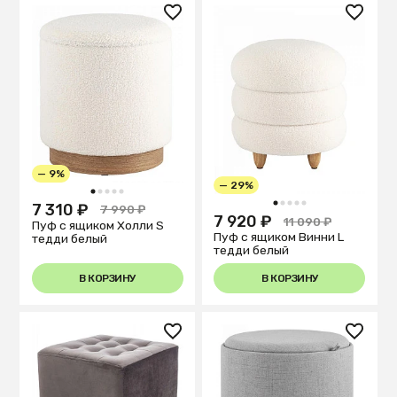
— 9%
— 29%
1
2
3
4
5
1
2
3
4
5
7 310 ₽
7 990 ₽
7 920 ₽
11 090 ₽
Пуф с ящиком Холли S
Пуф с ящиком Винни L
тедди белый
тедди белый
В КОРЗИНУ
В КОРЗИНУ