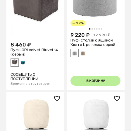
— 29%
1
2
3
4
5
6
9 220 ₽
12 990 ₽
Пуф-столик с ящиком
8 460 ₽
Хюгге L рогожка серый
Пуф LORI Velvet Bluvel 14
(серый)
СООБЩИТЬ О
ПОСТУПЛЕНИИ
В КОРЗИНУ
Временно отсутствует