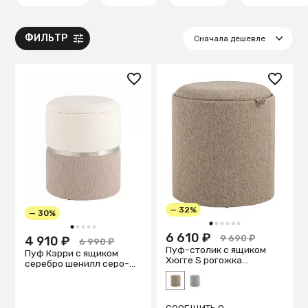
ФИЛЬТР
— 32%
— 30%
1
2
3
4
5
6
1
2
3
4
5
6 610 ₽
9 690 ₽
4 910 ₽
6 990 ₽
Пуф-столик с ящиком
Пуф Кэрри с ящиком
Хюгге S рогожка
серебро шенилл серо-
бежевый
бежевый