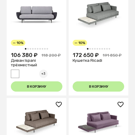
— 10%
— 10%
1
2
3
4
5
6
7
8
9
10
1
2
3
4
5
6
7
8
9
10
106 380 ₽
172 650 ₽
118 200 ₽
191 850 ₽
Диван Ispani
Кушетка Ricadi
трёхместный
+3
В КОРЗИНУ
В КОРЗИНУ