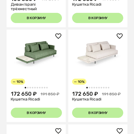
Диван Ispani
Кушетка Ricadi
трёхместный
В КОРЗИНУ
В КОРЗИНУ
— 10%
— 10%
1
2
3
4
5
6
7
8
9
10
1
2
3
4
5
6
7
8
9
10
172 650 ₽
172 650 ₽
191 850 ₽
191 850 ₽
Кушетка Ricadi
Кушетка Ricadi
В КОРЗИНУ
В КОРЗИНУ