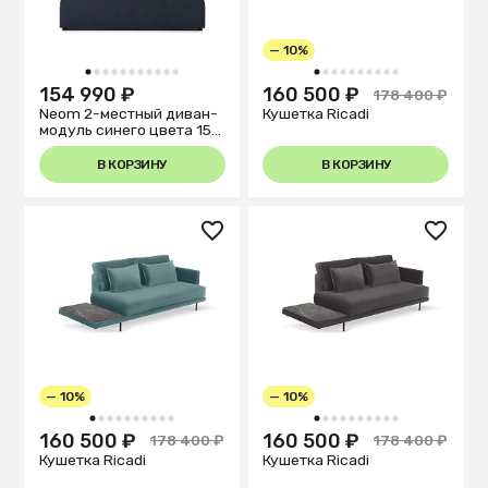
— 10%
1
2
3
4
5
6
7
8
9
10
11
1
2
3
4
5
6
7
8
9
10
154 990 ₽
160 500 ₽
178 400 ₽
Neom 2-местный диван-
Кушетка Ricadi
модуль синего цвета 150
см
В КОРЗИНУ
В КОРЗИНУ
— 10%
— 10%
1
2
3
4
5
6
7
8
9
10
1
2
3
4
5
6
7
8
9
10
160 500 ₽
160 500 ₽
178 400 ₽
178 400 ₽
Кушетка Ricadi
Кушетка Ricadi