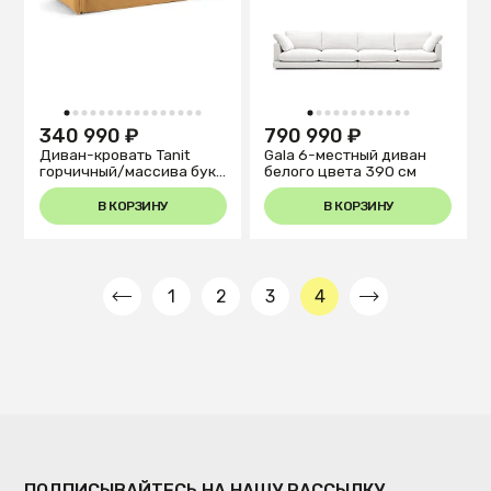
1
2
3
4
5
6
7
8
9
10
11
12
13
14
15
16
1
2
3
4
5
6
7
8
9
10
11
12
340 990 ₽
790 990 ₽
Диван-кровать Tanit
Gala 6-местный диван
горчичный/массива бука
белого цвета 390 см
210см
В КОРЗИНУ
В КОРЗИНУ
1
2
3
4
ПОДПИСЫВАЙТЕСЬ НА НАШУ РАССЫЛКУ