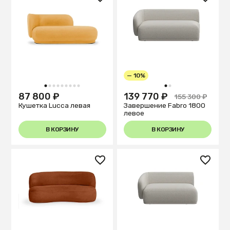
— 10%
1
2
3
4
5
6
7
8
9
1
2
87 800 ₽
139 770 ₽
155 300 ₽
Кушетка Lucca левая
Завершение Fabro 1800
левое
В КОРЗИНУ
В КОРЗИНУ