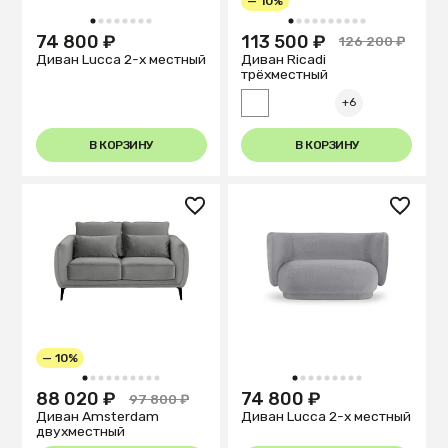
— 10%
1
2
3
4
5
6
7
8
1
2
3
4
5
6
7
8
9
10
74 800 ₽
113 500 ₽
126 200 ₽
Диван Lucca 2-х местный
Диван Ricadi
трёхместный
+6
В КОРЗИНУ
В КОРЗИНУ
— 10%
1
2
3
4
5
6
7
8
9
10
1
2
3
4
5
6
7
8
9
88 020 ₽
74 800 ₽
97 800 ₽
Диван Amsterdam
Диван Lucca 2-х местный
двухместный