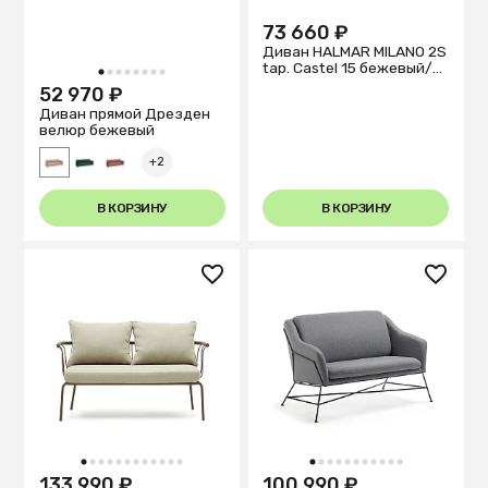
73 660 ₽
Диван HALMAR MILANO 2S
tap. Castel 15 бежевый/
1
2
3
4
5
6
7
8
орех
52 970 ₽
Диван прямой Дрезден
велюр бежевый
+2
В КОРЗИНУ
В КОРЗИНУ
1
2
3
4
5
6
7
8
9
10
11
12
1
2
3
4
5
6
7
8
9
10
11
133 990 ₽
100 990 ₽