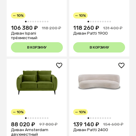
— 10%
— 10%
1
2
3
4
5
6
7
8
9
10
1
2
3
4
5
6
7
8
9
10
106 380 ₽
118 260 ₽
118 200 ₽
131 400 ₽
Диван Ispani
Диван Patti 1900
трёхместный
В КОРЗИНУ
В КОРЗИНУ
— 10%
— 10%
1
2
3
4
5
6
7
8
9
10
1
2
3
4
5
6
7
8
9
10
88 020 ₽
139 140 ₽
97 800 ₽
154 600 ₽
Диван Amsterdam
Диван Patti 2400
двухместный