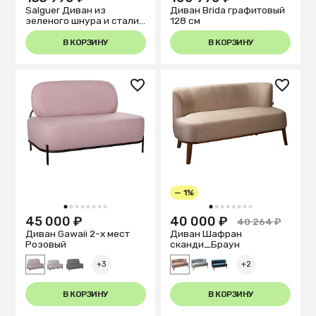
Salguer Диван из
Диван Brida графитовый
зеленого шнура и стали
128 см
с коричневой окраской
134 см
В КОРЗИНУ
В КОРЗИНУ
— 1%
1
2
3
4
5
6
7
8
1
2
3
4
5
6
7
8
45 000 ₽
40 000 ₽
40 264 ₽
Диван Gawaii 2-х мест
Диван Шафран
Розовый
cканди_Браун
+3
+2
В КОРЗИНУ
В КОРЗИНУ