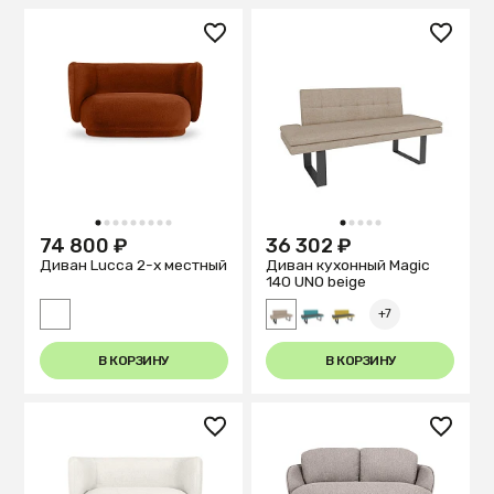
1
2
3
4
5
6
7
8
9
1
2
3
4
5
74 800 ₽
36 302 ₽
Диван Lucca 2-х местный
Диван кухонный Magiс
140 UNO beige
+7
В КОРЗИНУ
В КОРЗИНУ