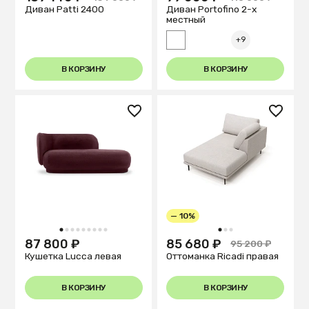
Диван Patti 2400
Диван Portofino 2-х
местный
+9
В КОРЗИНУ
В КОРЗИНУ
— 10%
1
2
3
4
5
6
7
8
9
1
2
3
87 800 ₽
85 680 ₽
95 200 ₽
Кушетка Lucca левая
Оттоманка Ricadi правая
В КОРЗИНУ
В КОРЗИНУ