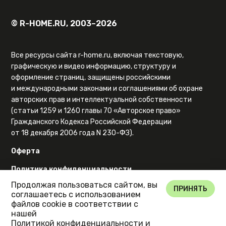
© R-HOME.RU, 2003–2026
Все ресурсы сайта r-home.ru, включая текстовую,
графическую и видео информацию, структуру и
оформление страниц, защищены российскими
и международными законами и соглашениями об охране
авторских прав и интеллектуальной собственности
(статьи 1259 и 1260 главы 70 «Авторское право»
Гражданского Кодекса Российской Федерации
от 18 декабря 2006 года N 230-ФЗ).
Оферта
Политика конфиденциальности
Продолжая пользоваться сайтом, вы
Карта сайта
ПРИНЯТЬ
соглашаетесь с использованием
файлов cookie в соответствии с
нашей
Политикой конфиденциальности
и