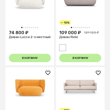
— 10%
1
2
3
4
5
6
7
8
9
1
2
3
4
5
6
7
8
9
10
74 800 ₽
109 000 ₽
121 120 ₽
Диван Lucca 2-х местный
Диван Riolo
В КОРЗИНУ
В КОРЗИНУ