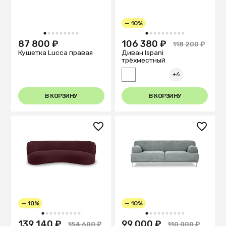
— 10%
1
2
3
4
5
6
7
8
9
1
2
3
4
5
6
7
8
9
10
87 800 ₽
106 380 ₽
118 200 ₽
Кушетка Lucca правая
Диван Ispani
трёхместный
+6
В КОРЗИНУ
В КОРЗИНУ
— 10%
— 10%
1
2
3
4
5
6
7
8
9
10
1
2
3
4
5
6
7
8
9
10
139 140 ₽
99 000 ₽
154 600 ₽
110 000 ₽