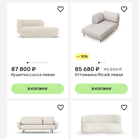
— 10%
1
2
3
4
5
6
7
8
9
1
2
3
87 800 ₽
85 680 ₽
95 200 ₽
Кушетка Lucca левая
Оттоманка Ricadi левая
В КОРЗИНУ
В КОРЗИНУ