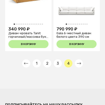
1
2
3
4
5
6
7
8
9
10
11
12
13
14
15
16
1
2
3
4
5
6
7
8
9
10
11
12
340 990 ₽
790 990 ₽
Диван-кровать Tanit
Gala 6-местный диван
горчичный/массива бука
белого цвета 390 см
210см
В КОРЗИНУ
В КОРЗИНУ
1
2
3
4
ПОДПИСЫВАЙТЕСЬ НА НАШУ РАССЫЛКУ