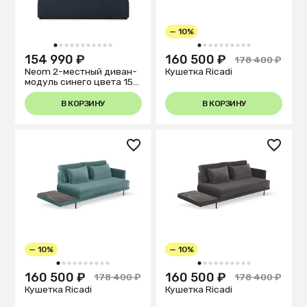
— 10%
1
2
3
4
5
6
7
8
9
10
11
1
2
3
4
5
6
7
8
9
10
154 990 ₽
160 500 ₽
178 400 ₽
Neom 2-местный диван-
Кушетка Ricadi
модуль синего цвета 150
см
В КОРЗИНУ
В КОРЗИНУ
— 10%
— 10%
1
2
3
4
5
6
7
8
9
10
1
2
3
4
5
6
7
8
9
10
160 500 ₽
160 500 ₽
178 400 ₽
178 400 ₽
Кушетка Ricadi
Кушетка Ricadi