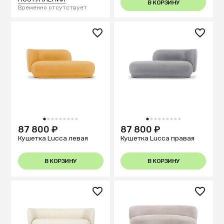
В КОРЗИНУ
Временно отсутствует
1
2
3
4
5
6
7
8
9
1
2
3
4
5
6
7
8
9
87 800 ₽
87 800 ₽
Кушетка Lucca левая
Кушетка Lucca правая
В КОРЗИНУ
В КОРЗИНУ