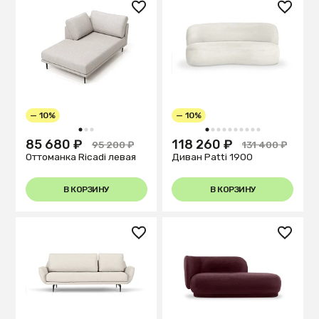
— 10%
— 10%
1
2
3
1
2
3
4
5
6
7
8
9
10
85 680 ₽
118 260 ₽
95 200 ₽
131 400 ₽
Оттоманка Ricadi левая
Диван Patti 1900
В КОРЗИНУ
В КОРЗИНУ