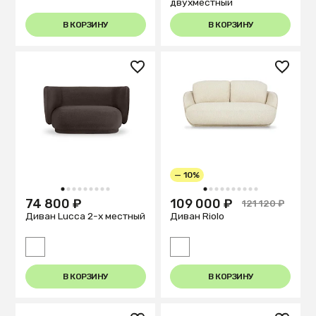
двухместный
В КОРЗИНУ
В КОРЗИНУ
— 10%
1
2
3
4
5
6
7
8
9
1
2
3
4
5
6
7
8
9
10
74 800 ₽
109 000 ₽
121 120 ₽
Диван Lucca 2-х местный
Диван Riolo
В КОРЗИНУ
В КОРЗИНУ