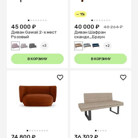
— 1%
1
2
3
4
5
6
7
8
1
2
3
4
5
6
7
8
45 000 ₽
40 000 ₽
40 264 ₽
Диван Gawaii 2-х мест
Диван Шафран
Розовый
cканди_Браун
+3
+2
В КОРЗИНУ
В КОРЗИНУ
1
2
3
4
5
6
7
8
9
1
2
3
4
5
74 800 ₽
36 302 ₽