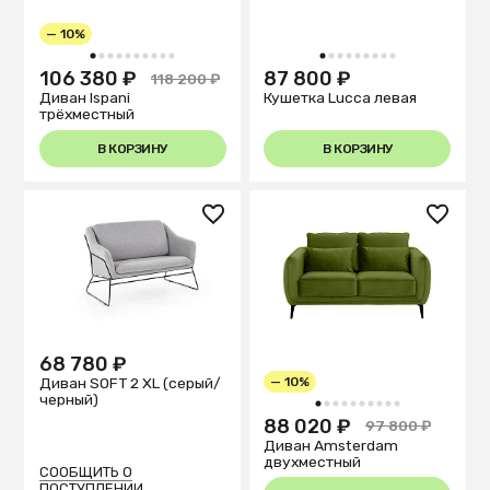
— 10%
1
2
3
4
5
6
7
8
9
10
1
2
3
4
5
6
7
8
9
106 380 ₽
87 800 ₽
118 200 ₽
Диван Ispani
Кушетка Lucca левая
трёхместный
В КОРЗИНУ
В КОРЗИНУ
68 780 ₽
Диван SOFT 2 XL (серый/
— 10%
черный)
1
2
3
4
5
6
7
8
9
10
88 020 ₽
97 800 ₽
Диван Amsterdam
двухместный
СООБЩИТЬ О
ПОСТУПЛЕНИИ