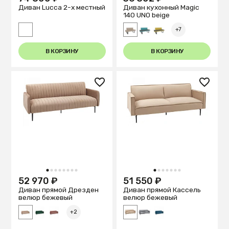
Диван Lucca 2-х местный
Диван кухонный Magiс
140 UNO beige
+7
В КОРЗИНУ
В КОРЗИНУ
1
2
3
4
5
6
7
8
1
2
3
4
5
6
7
52 970 ₽
51 550 ₽
Диван прямой Дрезден
Диван прямой Кассель
велюр бежевый
велюр бежевый
+2