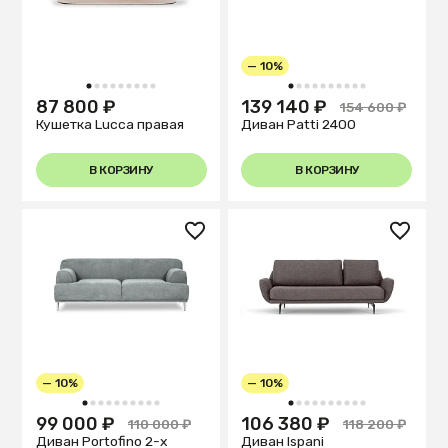
— 10%
1
2
3
4
5
6
7
8
9
1
2
3
4
5
6
7
8
9
10
87 800 ₽
139 140 ₽
154 600 ₽
Кушетка Lucca правая
Диван Patti 2400
В КОРЗИНУ
В КОРЗИНУ
— 10%
— 10%
1
2
3
4
5
6
7
8
9
10
1
2
3
4
5
6
7
8
9
10
99 000 ₽
106 380 ₽
110 000 ₽
118 200 ₽
Диван Portofino 2-х
Диван Ispani