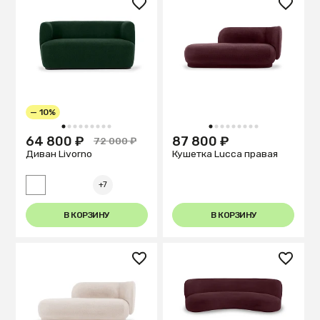
— 10%
1
2
3
4
5
6
7
8
9
1
2
3
4
5
6
7
8
9
64 800 ₽
87 800 ₽
72 000 ₽
Диван Livorno
Кушетка Lucca правая
+7
В КОРЗИНУ
В КОРЗИНУ