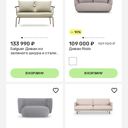
— 10%
1
2
3
4
5
6
7
8
9
10
11
12
1
2
3
4
5
6
7
8
9
10
133 990 ₽
109 000 ₽
121 120 ₽
Salguer Диван из
Диван Riolo
зеленого шнура и стали
с коричневой окраской
134 см
В КОРЗИНУ
В КОРЗИНУ