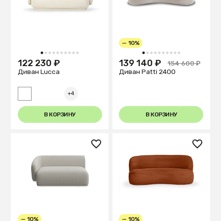
— 10%
1
2
3
4
5
6
7
8
9
10
1
2
3
4
5
6
7
8
9
10
122 230 ₽
139 140 ₽
154 600 ₽
Диван Lucca
Диван Patti 2400
+4
В КОРЗИНУ
В КОРЗИНУ
— 10%
— 10%