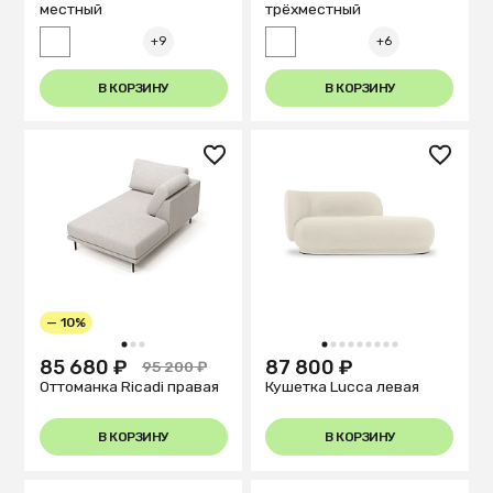
местный
трёхместный
+9
+6
В КОРЗИНУ
В КОРЗИНУ
— 10%
1
2
3
1
2
3
4
5
6
7
8
9
85 680 ₽
87 800 ₽
95 200 ₽
Оттоманка Ricadi правая
Кушетка Lucca левая
В КОРЗИНУ
В КОРЗИНУ