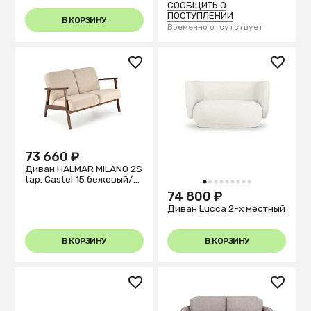
СООБЩИТЬ О
ПОСТУПЛЕНИИ
В КОРЗИНУ
Временно отсутствует
73 660 ₽
Диван HALMAR MILANO 2S
tap. Castel 15 бежевый/
1
2
3
4
5
6
7
8
9
орех
74 800 ₽
Диван Lucca 2-х местный
В КОРЗИНУ
В КОРЗИНУ