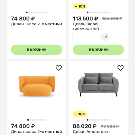
— 10%
1
2
3
4
5
6
7
8
9
1
2
3
4
5
6
7
8
9
10
74 800 ₽
113 500 ₽
126 200 ₽
Диван Lucca 2-х местный
Диван Ricadi
трёхместный
+6
В КОРЗИНУ
В КОРЗИНУ
— 10%
1
2
3
4
5
6
7
8
1
2
3
4
5
6
7
8
9
10
74 800 ₽
88 020 ₽
97 800 ₽
Диван Lucca 2-х местный
Диван Amsterdam