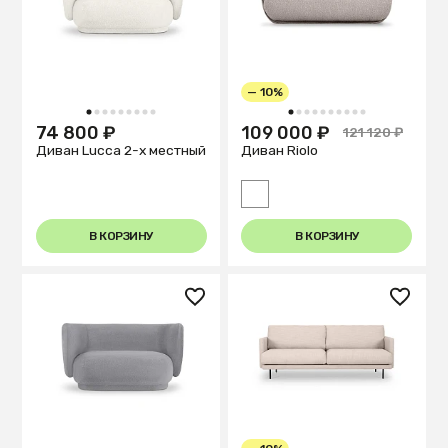
— 10%
1
2
3
4
5
6
7
8
9
1
2
3
4
5
6
7
8
9
10
74 800 ₽
109 000 ₽
121 120 ₽
Диван Lucca 2-х местный
Диван Riolo
В КОРЗИНУ
В КОРЗИНУ