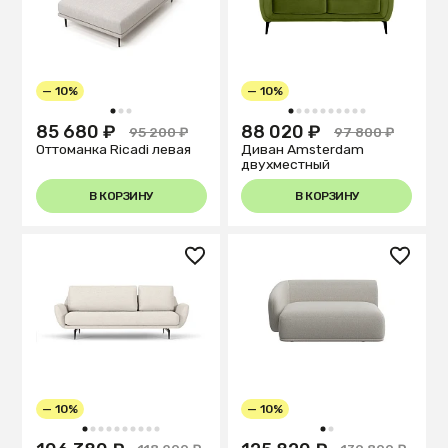
— 10%
— 10%
1
2
3
1
2
3
4
5
6
7
8
9
10
85 680 ₽
88 020 ₽
95 200 ₽
97 800 ₽
Оттоманка Ricadi левая
Диван Amsterdam
двухместный
В КОРЗИНУ
В КОРЗИНУ
— 10%
— 10%
1
2
3
4
5
6
7
8
9
10
1
2