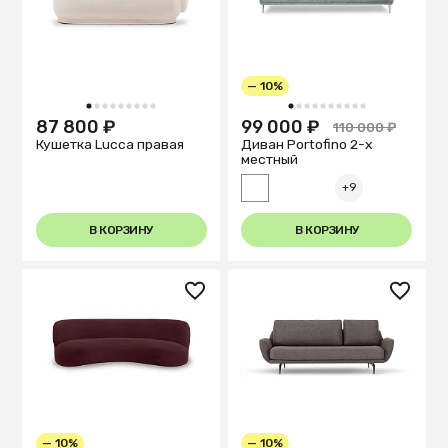
— 10%
1
2
3
4
5
6
7
8
9
1
2
3
4
5
6
7
8
9
10
87 800 ₽
99 000 ₽
110 000 ₽
Кушетка Lucca правая
Диван Portofino 2-х
местный
+9
В КОРЗИНУ
В КОРЗИНУ
— 10%
— 10%