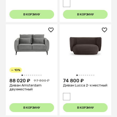
В КОРЗИНУ
В КОРЗИНУ
— 10%
1
2
3
4
5
6
7
8
9
10
1
2
3
4
5
6
7
8
9
88 020 ₽
74 800 ₽
97 800 ₽
Диван Amsterdam
Диван Lucca 2-х местный
двухместный
В КОРЗИНУ
В КОРЗИНУ