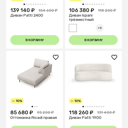
1
2
3
4
5
6
7
8
9
10
1
2
3
4
5
6
7
8
9
10
139 140 ₽
106 380 ₽
154 600 ₽
118 200 ₽
Диван Patti 2400
Диван Ispani
трёхместный
+6
В КОРЗИНУ
В КОРЗИНУ
— 10%
— 10%
1
2
3
1
2
3
4
5
6
7
8
9
10
85 680 ₽
118 260 ₽
95 200 ₽
131 400 ₽
Оттоманка Ricadi правая
Диван Patti 1900