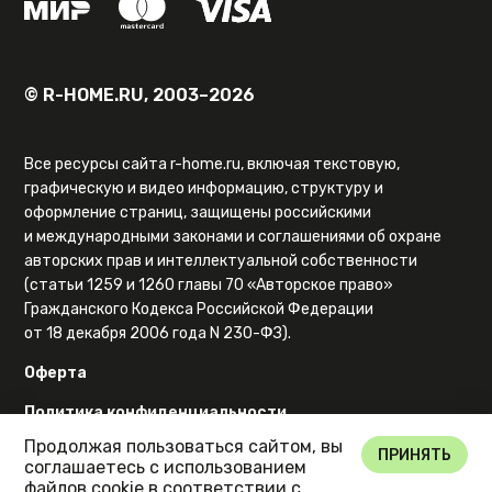
© R-HOME.RU, 2003–2026
Все ресурсы сайта r-home.ru, включая текстовую,
графическую и видео информацию, структуру и
оформление страниц, защищены российскими
и международными законами и соглашениями об охране
авторских прав и интеллектуальной собственности
(статьи 1259 и 1260 главы 70 «Авторское право»
Гражданского Кодекса Российской Федерации
от 18 декабря 2006 года N 230-ФЗ).
Оферта
Политика конфиденциальности
Продолжая пользоваться сайтом, вы
Карта сайта
ПРИНЯТЬ
соглашаетесь с использованием
файлов cookie в соответствии с