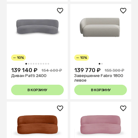
— 10%
— 10%
1
2
3
4
5
6
7
8
9
10
1
2
139 140 ₽
139 770 ₽
154 600 ₽
155 300 ₽
Диван Patti 2400
Завершение Fabro 1800
левое
В КОРЗИНУ
В КОРЗИНУ