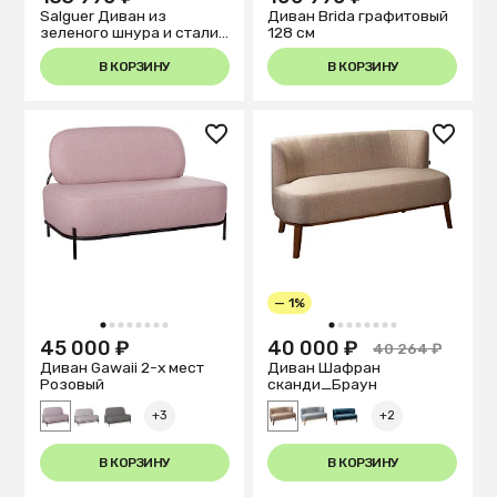
Salguer Диван из
Диван Brida графитовый
зеленого шнура и стали
128 см
с коричневой окраской
134 см
В КОРЗИНУ
В КОРЗИНУ
— 1%
1
2
3
4
5
6
7
8
1
2
3
4
5
6
7
8
45 000 ₽
40 000 ₽
40 264 ₽
Диван Gawaii 2-х мест
Диван Шафран
Розовый
cканди_Браун
+3
+2
В КОРЗИНУ
В КОРЗИНУ