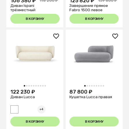
106 380 ₽
125 820 ₽
118 200 ₽
139 800 ₽
Диван Ispani
Завершение прямое
трёхместный
Fabro 1500 левое
В КОРЗИНУ
В КОРЗИНУ
1
2
3
4
5
6
7
8
9
10
1
2
3
4
5
6
7
8
9
122 230 ₽
87 800 ₽
Диван Lucca
Кушетка Lucca правая
+4
В КОРЗИНУ
В КОРЗИНУ