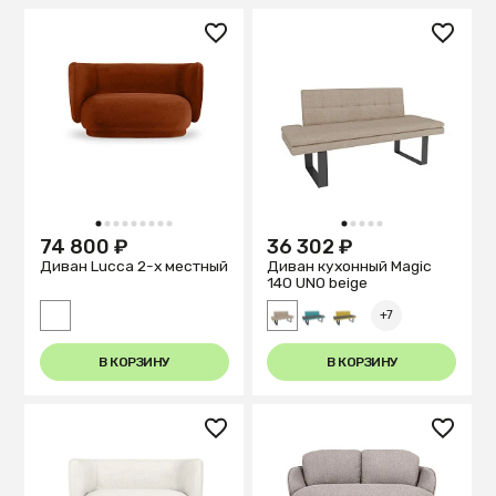
1
2
3
4
5
6
7
8
9
1
2
3
4
5
74 800 ₽
36 302 ₽
Диван Lucca 2-х местный
Диван кухонный Magiс
140 UNO beige
+7
В КОРЗИНУ
В КОРЗИНУ