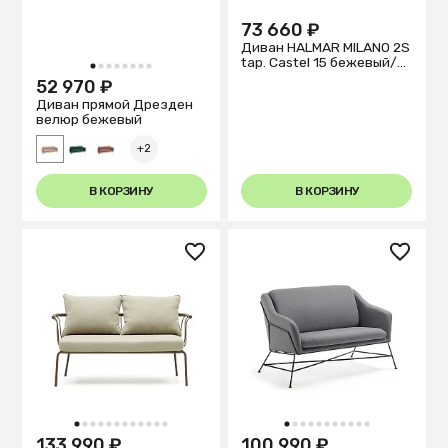
73 660 ₽
Диван HALMAR MILANO 2S
tap. Castel 15 бежевый/
1
2
3
4
5
6
7
8
орех
52 970 ₽
Диван прямой Дрезден
велюр бежевый
+2
В КОРЗИНУ
В КОРЗИНУ
1
2
3
4
5
6
7
8
9
10
11
12
1
2
3
4
5
6
7
8
9
10
11
133 990 ₽
100 990 ₽