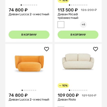
— 10%
1
2
3
4
5
6
7
8
9
1
2
3
4
5
6
7
8
9
10
74 800 ₽
113 500 ₽
126 200 ₽
Диван Lucca 2-х местный
Диван Ricadi
трёхместный
+6
В КОРЗИНУ
В КОРЗИНУ
— 10%
1
2
3
4
5
6
7
8
1
2
3
4
5
6
7
8
9
10
74 800 ₽
109 000 ₽
121 120 ₽
Диван Lucca 2-х местный
Диван Riolo