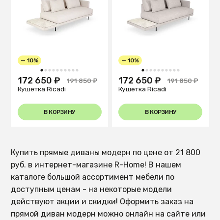
— 10%
— 10%
1
2
3
4
5
6
7
8
9
10
1
2
3
4
5
6
7
8
9
10
172 650 ₽
172 650 ₽
191 850 ₽
191 850 ₽
Кушетка Ricadi
Кушетка Ricadi
В КОРЗИНУ
В КОРЗИНУ
Купить прямые диваны модерн по цене от 21 800
руб. в интернет-магазине R-Home! В нашем
каталоге большой ассортимент мебели по
доступным ценам - на некоторые модели
действуют акции и скидки! Оформить заказ на
прямой диван модерн можно онлайн на сайте или