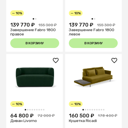
— 10%
— 10%
1
2
1
2
139 770 ₽
139 770 ₽
155 300 ₽
155 300 ₽
Завершение Fabro 1800
Завершение Fabro 1800
правое
левое
В КОРЗИНУ
В КОРЗИНУ
— 10%
— 10%
1
2
3
4
5
6
7
8
9
1
2
3
4
5
6
7
8
9
10
64 800 ₽
160 500 ₽
72 000 ₽
178 400 ₽
Диван Livorno
Кушетка Ricadi