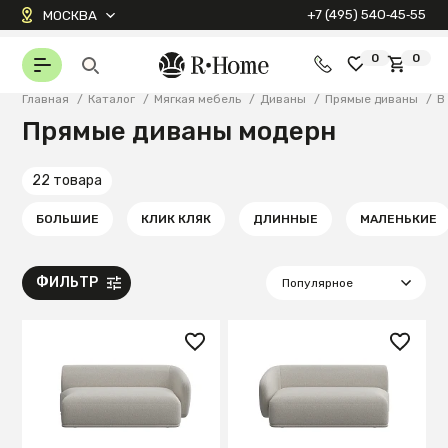
+7 (495) 540‑45‑55
МОСКВА
0
0
Главная
/
Каталог
/
Мягкая мебель
/
Диваны
/
Прямые диваны
/
В
Прямые диваны модерн
22 товара
БОЛЬШИЕ
КЛИК КЛЯК
ДЛИННЫЕ
МАЛЕНЬКИЕ
ФИЛЬТР