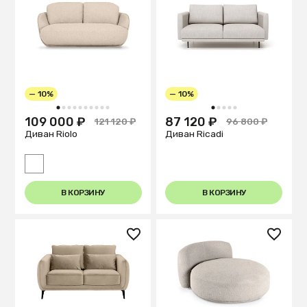
— 10%
— 10%
1
2
3
4
5
6
7
8
9
10
1
2
3
4
5
109 000 ₽
87 120 ₽
121 120 ₽
96 800 ₽
Диван Riolo
Диван Ricadi
В КОРЗИНУ
В КОРЗИНУ