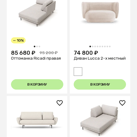
— 10%
1
2
3
1
2
3
4
5
6
7
8
9
85 680 ₽
74 800 ₽
95 200 ₽
Оттоманка Ricadi правая
Диван Lucca 2-х местный
В КОРЗИНУ
В КОРЗИНУ