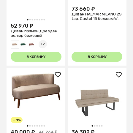
73 660 ₽
Диван HALMAR MILANO 2S
tap. Castel 15 бежевый/
1
2
3
4
5
6
7
8
орех
52 970 ₽
Диван прямой Дрезден
велюр бежевый
+2
В КОРЗИНУ
В КОРЗИНУ
— 1%
1
2
3
4
5
6
7
8
1
2
3
4
5
40 000 ₽
36 302 ₽
40 264 ₽