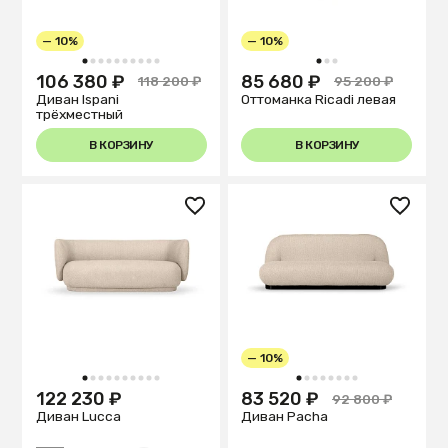
— 10%
— 10%
1
2
3
4
5
6
7
8
9
10
1
2
3
106 380 ₽
85 680 ₽
118 200 ₽
95 200 ₽
Диван Ispani
Оттоманка Ricadi левая
трёхместный
В КОРЗИНУ
В КОРЗИНУ
— 10%
1
2
3
4
5
6
7
8
9
10
1
2
3
4
5
6
7
8
122 230 ₽
83 520 ₽
92 800 ₽
Диван Lucca
Диван Pacha