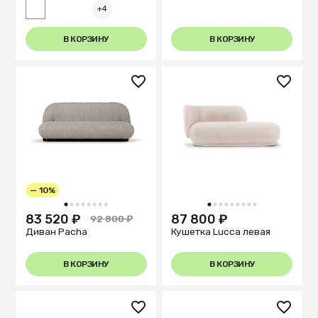
+4
В КОРЗИНУ
В КОРЗИНУ
— 10%
1
2
3
4
5
6
7
8
1
2
3
4
5
6
7
8
9
83 520 ₽
87 800 ₽
92 800 ₽
Диван Pacha
Кушетка Lucca левая
В КОРЗИНУ
В КОРЗИНУ