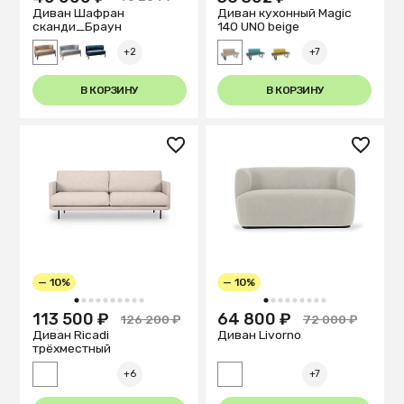
Диван Шафран
Диван кухонный Magiс
cканди_Браун
140 UNO beige
+2
+7
В КОРЗИНУ
В КОРЗИНУ
— 10%
— 10%
1
2
3
4
5
6
7
8
9
10
1
2
3
4
5
6
7
8
9
113 500 ₽
64 800 ₽
126 200 ₽
72 000 ₽
Диван Ricadi
Диван Livorno
трёхместный
+6
+7