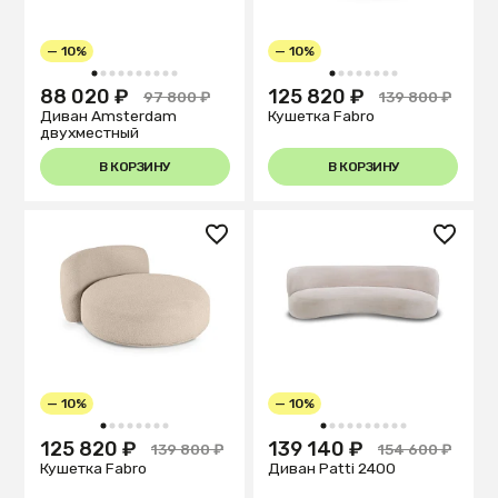
— 10%
— 10%
1
2
3
4
5
6
7
8
9
10
1
2
3
4
5
6
7
8
88 020 ₽
125 820 ₽
97 800 ₽
139 800 ₽
Диван Amsterdam
Кушетка Fabro
двухместный
В КОРЗИНУ
В КОРЗИНУ
— 10%
— 10%
1
2
3
4
5
6
7
8
1
2
3
4
5
6
7
8
9
10
125 820 ₽
139 140 ₽
139 800 ₽
154 600 ₽
Кушетка Fabro
Диван Patti 2400