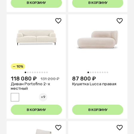
В КОРЗИНУ
В КОРЗИНУ
— 10%
1
2
3
4
5
6
7
8
9
10
1
2
3
4
5
6
7
8
9
118 080 ₽
87 800 ₽
131 200 ₽
Диван Portofino 2-х
Кушетка Lucca правая
местный
+9
В КОРЗИНУ
В КОРЗИНУ