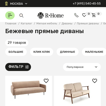
+7 (495) 540‑45‑55
МОСКВА
0
0
Главная
/
Каталог
/
Мягкая мебель
/
Диваны
/
Прямые диваны
/
Б
Бежевые прямые диваны
29 товаров
БОЛЬШИЕ
КЛИК КЛЯК
ДЛИННЫЕ
МАЛЕНЬКИЕ
ФИЛЬТР