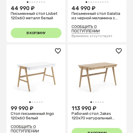
1
2
3
4
5
6
7
8
1
2
3
4
5
6
7
8
9
10
44 990 ₽
44 990 ₽
Письменный стол Lisbet
Письменный стол Galatia
120x60 металл белый
из черной меламина с
металлическими
ножками в черной
СООБЩИТЬ О
отделке 120 x 60 см
ПОСТУПЛЕНИИ
В КОРЗИНУ
Временно отсутствует
1
2
3
4
5
6
1
2
3
4
5
6
99 990 ₽
113 990 ₽
Стол письменный Ingo
Рабочий стол Jakes
120x60 белый
120x70 натуральный
шпон
СООБЩИТЬ О
ПОСТУПЛЕНИИ