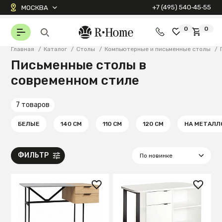
+7 (495) 540‑45‑55
МОСКВА
0
0
Главная
/
Каталог
/
Столы
/
Компьютерные и письменные столы
/
Письменные столы в
современном стиле
7 товаров
БЕЛЫЕ
140 СМ
110 СМ
120 СМ
НА МЕТАЛЛ
ФИЛЬТР