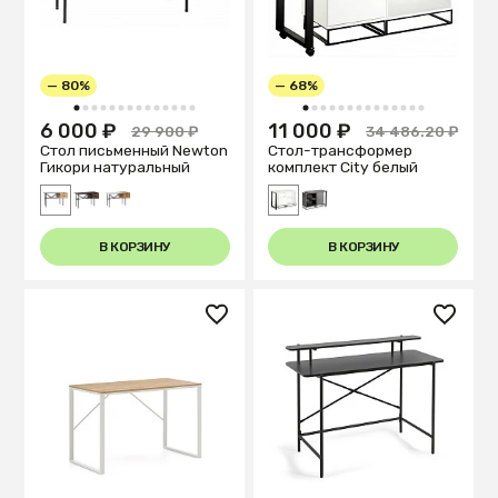
— 80%
— 68%
1
2
3
4
5
6
7
8
9
10
11
12
13
14
1
2
3
4
5
6
7
8
9
10
11
12
13
14
6 000 ₽
11 000 ₽
29 900 ₽
34 486.20 ₽
Стол письменный Newton
Стол-трансформер
Гикори натуральный
комплект City белый
В КОРЗИНУ
В КОРЗИНУ