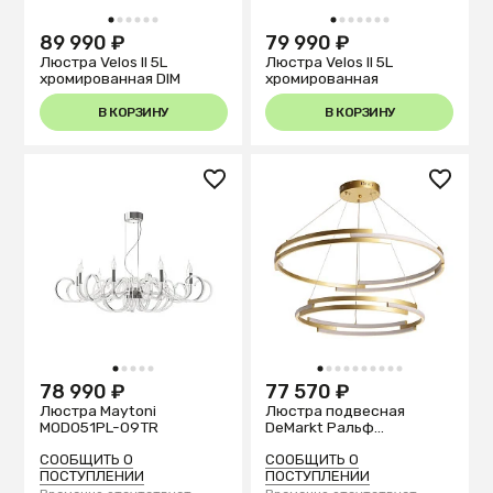
1
2
3
4
5
6
1
2
3
4
5
6
7
89 990 ₽
79 990 ₽
Люстра Velos II 5L
Люстра Velos II 5L
хромированная DIM
хромированная
В КОРЗИНУ
В КОРЗИНУ
1
2
3
4
5
1
2
3
4
5
6
7
8
9
10
78 990 ₽
77 570 ₽
Люстра Maytoni
Люстра подвесная
MOD051PL-09TR
DeMarkt Ральф
675015202
СООБЩИТЬ О
СООБЩИТЬ О
ПОСТУПЛЕНИИ
ПОСТУПЛЕНИИ