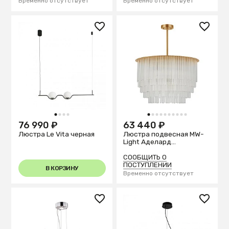
Временно отсутствует
Временно отсутствует
1
2
3
4
1
2
3
4
5
6
7
8
9
10
76 990 ₽
63 440 ₽
Люстра Le Vita черная
Люстра подвесная MW-
Light Аделард
642018009
СООБЩИТЬ О
ПОСТУПЛЕНИИ
В КОРЗИНУ
Временно отсутствует