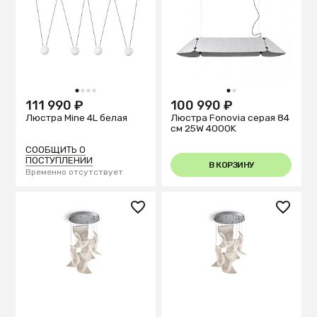
1
2
3
4
1
2
111 990 ₽
100 990 ₽
Люстра Mine 4L белая
Люстра Fonovia серая 84
см 25W 4000K
СООБЩИТЬ О
ПОСТУПЛЕНИИ
В КОРЗИНУ
Временно отсутствует