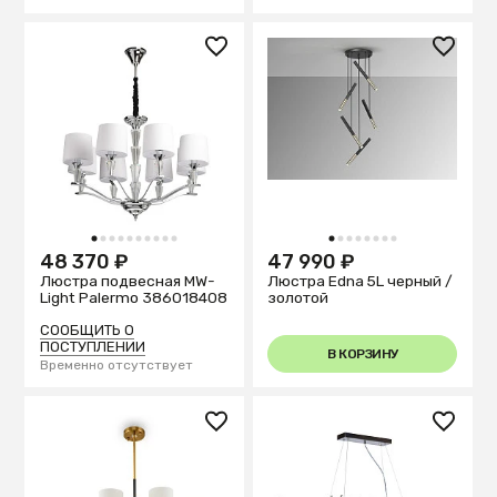
1
2
3
4
5
6
7
8
9
10
1
2
3
4
5
6
7
8
48 370 ₽
47 990 ₽
Люстра подвесная MW-
Люстра Edna 5L черный /
Light Palermo 386018408
золотой
СООБЩИТЬ О
ПОСТУПЛЕНИИ
В КОРЗИНУ
Временно отсутствует