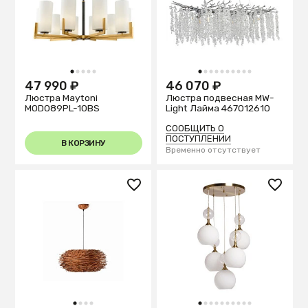
1
2
3
4
5
1
2
3
4
5
6
7
8
9
10
47 990 ₽
46 070 ₽
Люстра Maytoni
Люстра подвесная MW-
MOD089PL-10BS
Light Лайма 467012610
СООБЩИТЬ О
ПОСТУПЛЕНИИ
В КОРЗИНУ
Временно отсутствует
1
2
3
4
1
2
3
4
5
6
7
8
9
10