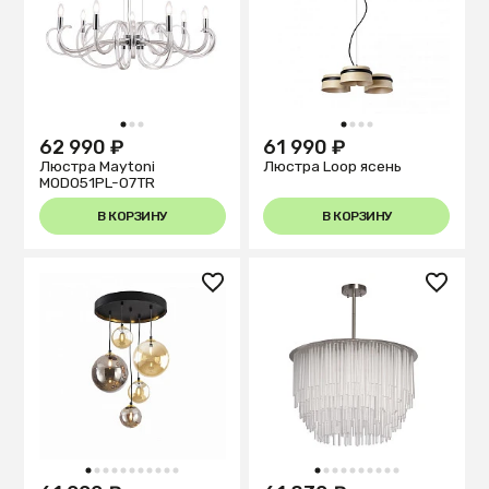
1
2
3
1
2
3
4
62 990 ₽
61 990 ₽
Люстра Maytoni
Люстра Loop ясень
MOD051PL-07TR
В КОРЗИНУ
В КОРЗИНУ
1
2
3
4
5
6
7
8
9
10
11
1
2
3
4
5
6
7
8
9
10