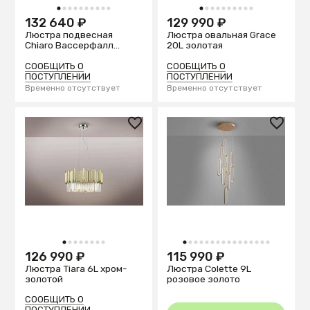
1
2
3
4
5
6
7
8
9
10
1
2
3
4
5
6
7
8
9
10
132 640 ₽
129 990 ₽
Люстра подвесная
Люстра овальная Grace
Chiaro Вассерфалл
20L золотая
617010801
СООБЩИТЬ О
СООБЩИТЬ О
ПОСТУПЛЕНИИ
ПОСТУПЛЕНИИ
Временно отсутствует
Временно отсутствует
1
2
3
4
5
6
7
8
1
2
3
4
5
6
7
8
9
10
11
12
13
14
15
16
126 990 ₽
115 990 ₽
Люстра Tiara 6L хром-
Люстра Colette 9L
золотой
розовое золото
СООБЩИТЬ О
ПОСТУПЛЕНИИ