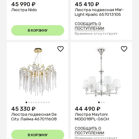
45 990 ₽
45 410 ₽
Люстра Nido
Люстра подвесная MW-
Light Крайс 657013105
СООБЩИТЬ О
ПОСТУПЛЕНИИ
В КОРЗИНУ
Временно отсутствует
1
2
3
4
5
6
7
8
9
10
1
2
3
45 330 ₽
44 490 ₽
Люстра подвесная De
Люстра Maytoni
City Лайма 467011608
MOD018PL-06CH
СООБЩИТЬ О
ПОСТУПЛЕНИИ
В КОРЗИНУ
Временно отсутствует