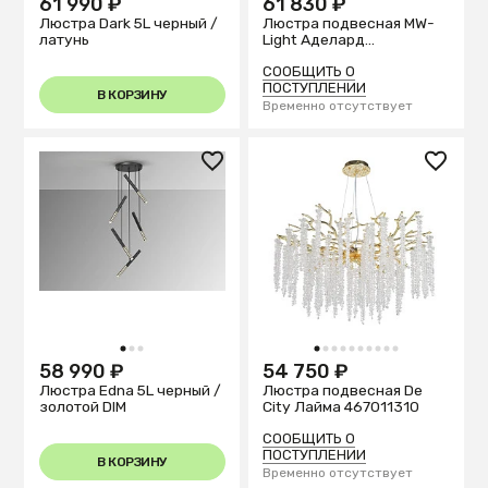
61 990 ₽
61 830 ₽
Люстра Dark 5L черный /
Люстра подвесная MW-
латунь
Light Аделард
642017909
СООБЩИТЬ О
ПОСТУПЛЕНИИ
В КОРЗИНУ
Временно отсутствует
1
2
3
1
2
3
4
5
6
7
8
9
10
58 990 ₽
54 750 ₽
Люстра Edna 5L черный /
Люстра подвесная De
золотой DIM
City Лайма 467011310
СООБЩИТЬ О
ПОСТУПЛЕНИИ
В КОРЗИНУ
Временно отсутствует