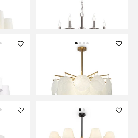
В КОРЗИНУ
35 590 ₽
Light
Люстра Freya FR5104PL-06BS
В КОРЗИНУ
29 500 ₽
City
Люстра Freya FR5098PL-08BBS