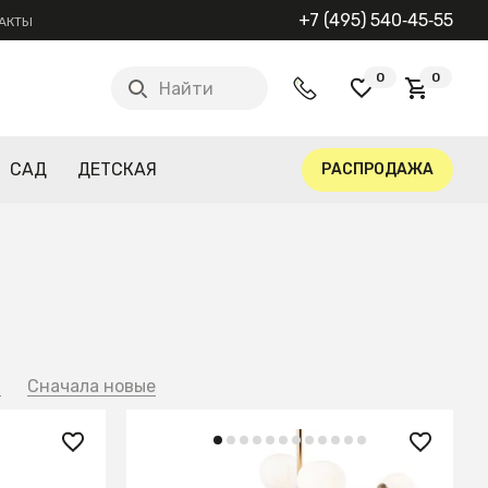
+7 (495) 540‑45‑55
АКТЫ
0
0
Найти
САД
ДЕТСКАЯ
РАСПРОДАЖА
й
Сначала новые
36 490 ₽