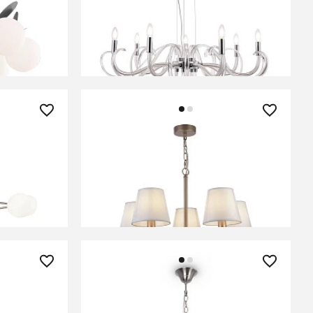
-06S
Люстра Maytoni MOD051PL-07TR
В КОРЗИНУ
17 500 ₽
1-PL-12-N
Люстра Freya FR5671PL-05G
В КОРЗИНУ
21 570 ₽
9PL-06BS
Люстра Freya FR1006PL-06N