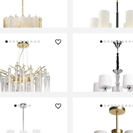
В КОРЗИНУ
В КОРЗИНУ
0 ₽
33 270 ₽
 подвесная De City Лайма
Люстра подвесная MW-
608
Palermo 386018305
В КОРЗИНУ
В КОРЗИНУ
90 ₽
13 420 ₽
 Maytoni MOD068PL-14CH
Люстра потолочная De 
Каталина 361012005