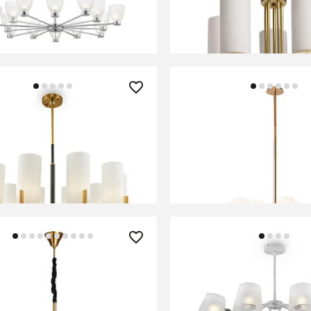
В КОРЗИНУ
В КОРЗИНУ
0 ₽
42 490 ₽
 Maytoni MOD089PL-10BS
Люстра Maytoni MOD22
В КОРЗИНУ
В КОРЗИНУ
0 ₽
17 280 ₽
 подвесная MW-Light
Люстра Freya FR5108P
иния 444012308