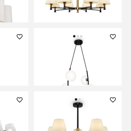
В КОРЗИНУ
13 600 ₽
1-PL-12-G
Люстра Freya FR4005PL-06B2
В КОРЗИНУ
18 500 ₽
L-08CH
Люстра Freya FR5098PL-05BBS