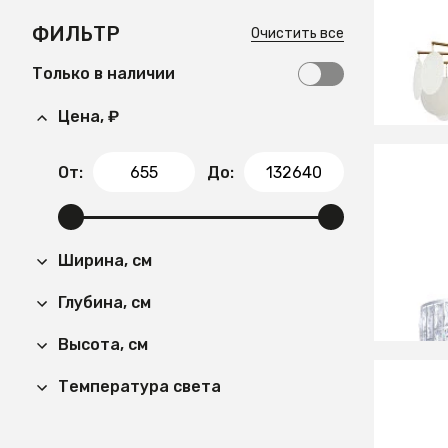
Люстра
ФИЛЬТР
Очистить все
Только в наличии
Цена, ₽
От:
До:
41 99
Люстра
CH
Ширина, см
Глубина, см
Высота, см
Температура света
36 00