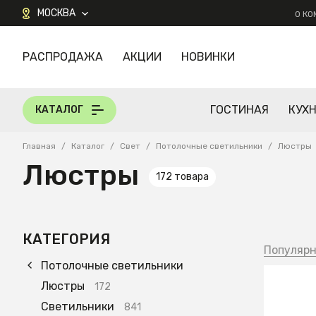
МОСКВА
О К
РАСПРОДАЖА
АКЦИИ
НОВИНКИ
КАТАЛОГ
ГОСТИНАЯ
КУХ
КАТАЛОГ
Главная
/
Каталог
/
Свет
/
Потолочные светильники
/
Люстры
Люстры
172 товара
КАТЕГОРИЯ
Популяр
Потолочные светильники
Люстры
172
36 65
Светильники
841