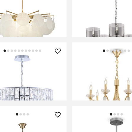
 Freya FR5104PL-08BS
Люстра Freya FR5096P
В КОРЗИНУ
В КОРЗИНУ
0 ₽
22 190 ₽
 Maytoni MOD184-PL-04-
Люстра Freya FR2009P
В КОРЗИНУ
В КОРЗИНУ
0 ₽
25 790 ₽