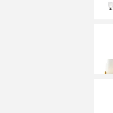
47 99
Люстра
39 98
Люстра
Вирдж