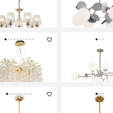
 Freya FR2685PL-07BZ
Люстра Freya FR5165PL
В КОРЗИНУ
В КОРЗИНУ
0 ₽
42 490 ₽
 подвесная De City Лайма
Люстра Maytoni MOD22
508
В КОРЗИНУ
В КОРЗИНУ
0 ₽
33 490 ₽
 Freya FR5143PL-07G
Люстра Maytoni MOD08