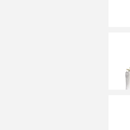
45 33
Люстра
467011
40 4
Люстра