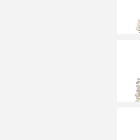
Люстра
35 96
Люстра
467011
39 96
Люстра