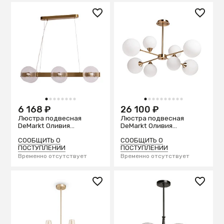
1
2
3
4
5
6
7
8
1
2
3
4
5
6
7
8
9
10
6 168 ₽
26 100 ₽
Люстра подвесная
Люстра подвесная
DeMarkt Оливия
DeMarkt Оливия
306015006
306015508
СООБЩИТЬ О
СООБЩИТЬ О
ПОСТУПЛЕНИИ
ПОСТУПЛЕНИИ
Временно отсутствует
Временно отсутствует