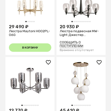
1
2
3
4
5
1
2
3
4
5
6
7
8
9
10
29 490 ₽
20 930 ₽
Люстра Maytoni H002PL-
Люстра подвесная MW-
06G
Light Джестер
104012906
СООБЩИТЬ О
ПОСТУПЛЕНИИ
В КОРЗИНУ
Временно отсутствует
1
2
3
4
5
6
7
8
9
1
2
3
4
5
6
7
8
9
10
12 770 ₽
45 410 ₽