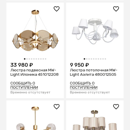
1
2
3
4
5
6
7
8
9
10
1
2
3
4
5
6
7
8
9
10
33 980 ₽
9 950 ₽
Люстра подвесная MW-
Люстра потолочная MW-
Light Илоника 451012208
Light Аэлита 480012505
СООБЩИТЬ О
СООБЩИТЬ О
ПОСТУПЛЕНИИ
ПОСТУПЛЕНИИ
Временно отсутствует
Временно отсутствует