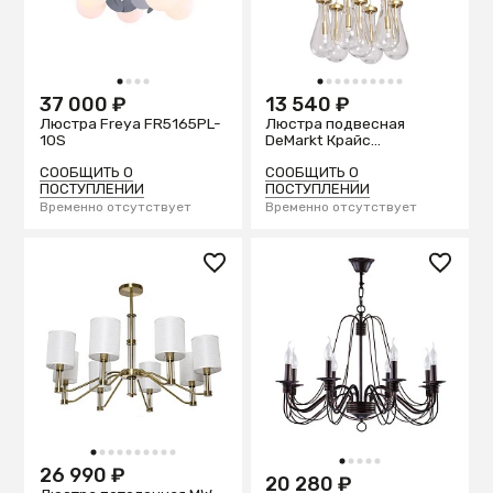
1
2
3
4
1
2
3
4
5
6
7
8
9
10
37 000 ₽
13 540 ₽
Люстра Freya FR5165PL-
Люстра подвесная
10S
DeMarkt Крайс
657013807
СООБЩИТЬ О
СООБЩИТЬ О
ПОСТУПЛЕНИИ
ПОСТУПЛЕНИИ
Временно отсутствует
Временно отсутствует
1
2
3
4
5
6
7
8
9
10
1
2
3
4
5
26 990 ₽
20 280 ₽