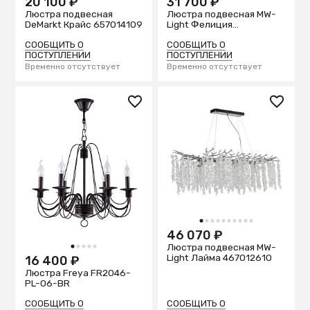
20 100 ₽
31 700 ₽
Люстра подвесная
Люстра подвесная MW-
DeMarkt Крайс 657014109
Light Фелиция
347019808
СООБЩИТЬ О
СООБЩИТЬ О
ПОСТУПЛЕНИИ
ПОСТУПЛЕНИИ
Временно отсутствует
Временно отсутствует
1
2
3
4
5
6
7
8
9
10
46 070 ₽
Люстра подвесная MW-
1
2
3
4
5
Light Лайма 467012610
16 400 ₽
Люстра Freya FR2046-
PL-06-BR
СООБЩИТЬ О
СООБЩИТЬ О