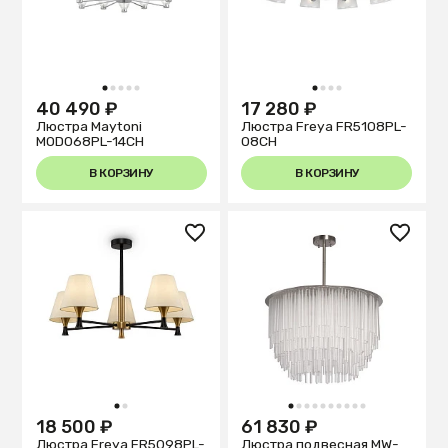
1
2
3
4
5
1
2
3
4
40 490 ₽
17 280 ₽
Люстра Maytoni
Люстра Freya FR5108PL-
MOD068PL-14CH
08CH
В КОРЗИНУ
В КОРЗИНУ
1
2
1
2
3
4
5
6
7
8
9
10
18 500 ₽
61 830 ₽
Люстра Freya FR5098PL-
Люстра подвесная MW-