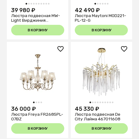
1
2
3
4
5
6
7
8
9
10
1
2
3
4
5
6
39 980 ₽
42 490 ₽
Люстра подвесная MW-
Люстра Maytoni MOD221-
Light Вирджиния
PL-12-G
444012308
В КОРЗИНУ
В КОРЗИНУ
1
2
3
4
1
2
3
4
5
6
7
8
9
10
36 000 ₽
45 330 ₽
Люстра Freya FR2685PL-
Люстра подвесная De
07BZ
City Лайма 467011608
В КОРЗИНУ
В КОРЗИНУ