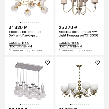
1
2
3
4
5
6
7
8
9
10
31 320 ₽
25 370 ₽
Люстра потолочная
Люстра потолочная MW-
DeMarkt Гамбург
Light Конрад 667013308
605018208
СООБЩИТЬ О
СООБЩИТЬ О
ПОСТУПЛЕНИИ
ПОСТУПЛЕНИИ
Временно отсутствует
Временно отсутствует
1
2
3
4
5
6
7
8
9
10
1
2
3
4
5
6
7
8
9
10