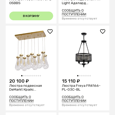
05BBS
Light Аделард
642017909
СООБЩИТЬ О
ПОСТУПЛЕНИИ
В КОРЗИНУ
Временно отсутствует
1
2
3
4
5
6
7
8
9
10
1
2
3
4
5
6
7
20 100 ₽
15 110 ₽
Люстра подвесная
Люстра Freya FR4166-
DeMarkt Крайс
PL-03C-BL
657013909
СООБЩИТЬ О
СООБЩИТЬ О
ПОСТУПЛЕНИИ
ПОСТУПЛЕНИИ
Временно отсутствует
Временно отсутствует