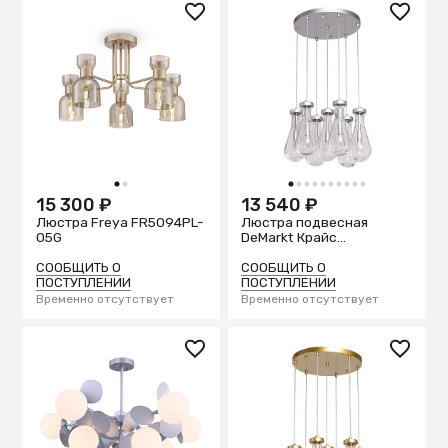
1
2
1
2
3
4
5
6
7
8
9
10
15 300 ₽
13 540 ₽
Люстра Freya FR5094PL-
Люстра подвесная
05G
DeMarkt Крайс
657014007
СООБЩИТЬ О
СООБЩИТЬ О
ПОСТУПЛЕНИИ
ПОСТУПЛЕНИИ
Временно отсутствует
Временно отсутствует