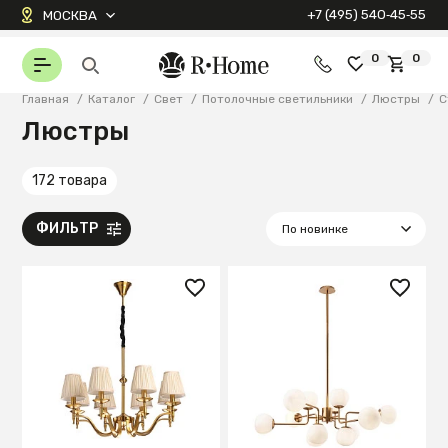
+7 (495) 540‑45‑55
МОСКВА
0
0
Главная
/
Каталог
/
Свет
/
Потолочные светильники
/
Люстры
/
С
Люстры
172 товара
ФИЛЬТР