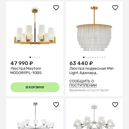
1
2
3
4
5
1
2
3
4
5
6
7
8
9
10
47 990 ₽
63 440 ₽
Люстра Maytoni
Люстра подвесная MW-
MOD089PL-10BS
Light Аделард
642018009
СООБЩИТЬ О
ПОСТУПЛЕНИИ
В КОРЗИНУ
Временно отсутствует