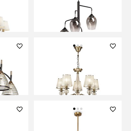
L-05BZ
Люстра подвесная De City Альфа
324019104
В КОРЗИНУ
27 300 ₽
ity Dela
Люстра Freya FR2685PL-05BZ
В КОРЗИНУ
36 650 ₽
8PL-06BS
Люстра Freya FR5104PL-08BS