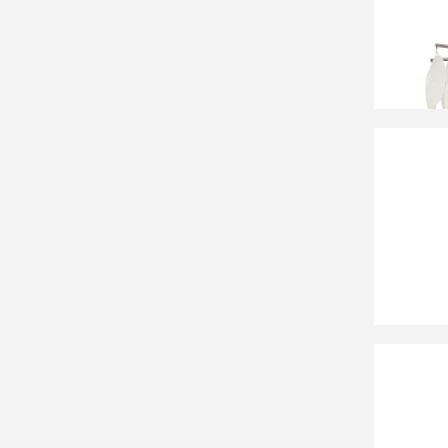
Люстра
8 960
Люстра
Илоник
38 10
Люстра