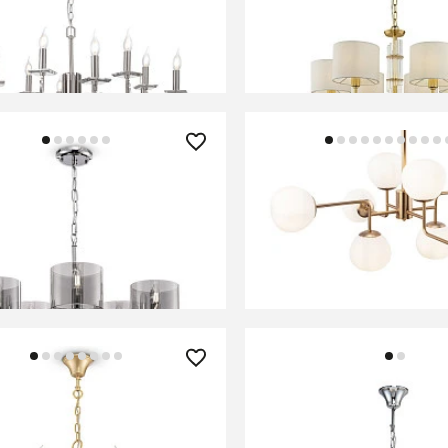
В КОРЗИНУ
В КОРЗИНУ
0 ₽
36 490 ₽
 Freya FR5096PL-05CH
Люстра Maytoni MOD22
В КОРЗИНУ
В КОРЗИНУ
0 ₽
14 200 ₽
 Freya FR2009PL-07G
Люстра Freya FR5012P