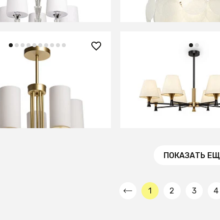
В КОРЗИНУ
В КОРЗИНУ
0 ₽
29 500 ₽
 потолочная De City
Люстра Freya FR5098P
на 361012005
В КОРЗИНУ
В КОРЗИНУ
ПОКАЗАТЬ ЕЩ
1
2
3
4