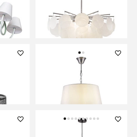
-Light
Люстра Freya FR5104PL-08N
В КОРЗИНУ
18 170 ₽
PL-05C-BL
Люстра Freya FR5679PL-03N
В КОРЗИНУ
13 400 ₽