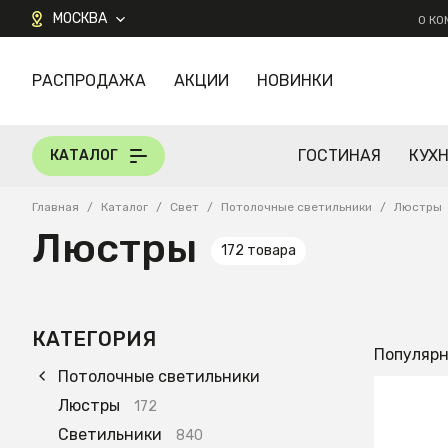
МОСКВА
О К
РАСПРОДАЖА
АКЦИИ
НОВИНКИ
КАТАЛОГ
ГОСТИНАЯ
КУХ
КАТАЛОГ
Главная
/
Каталог
/
Свет
/
Потолочные светильники
/
Люстры
Люстры
172 товара
КАТЕГОРИЯ
Популяр
Потолочные светильники
Люстры
172
22 90
Светильники
840