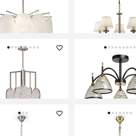
 Freya FR5104PL-06N
Люстра Freya FR2016P
В КОРЗИНУ
В КОРЗИНУ
 ₽
9 300 ₽
 подвесная MW-Light
Люстра потолочная De C
а 451012803
635015405
В КОРЗИНУ
В КОРЗИНУ
0 ₽
44 490 ₽
 Freya FR1006PL-12N
Люстра Maytoni MOD08