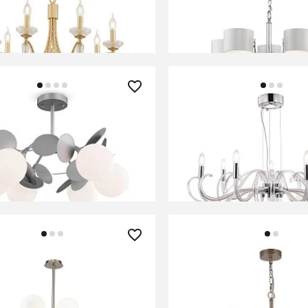
В КОРЗИНУ
В КОРЗИНУ
0 ₽
62 990 ₽
 Freya FR5165PL-06S
Люстра Maytoni MOD05
В КОРЗИНУ
В КОРЗИНУ
90 ₽
17 500 ₽
 Maytoni MOD221-PL-12-N
Люстра Freya FR5671PL