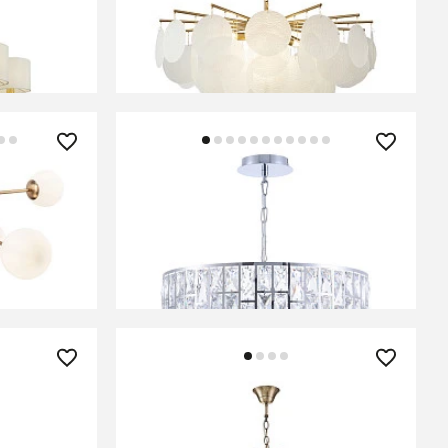
В КОРЗИНУ
41 990 ₽
1-PL-08-G
Люстра Maytoni MOD184-PL-04-
CH
В КОРЗИНУ
36 000 ₽
L-05CH
Люстра Freya FR2685PL-07BZ