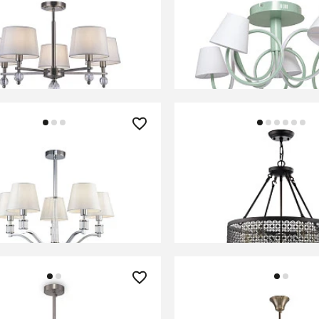
 Freya FR5679PL-05N
Люстра потолочная MW
Аэлита 480013105
В КОРЗИНУ
В КОРЗИНУ
0 ₽
23 190 ₽
 Freya FR5020PL-05CH
Люстра Freya FR4166-
В КОРЗИНУ
В КОРЗИНУ
0 ₽
20 400 ₽