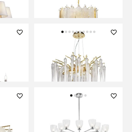
В КОРЗИНУ
45 330 ₽
L-06N
Люстра подвесная De City Лайма
467011608
В КОРЗИНУ
40 490 ₽
L-06BS
Люстра Maytoni MOD068PL-14CH