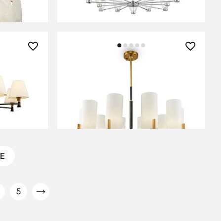
В КОРЗИНУ
47 990 ₽
L-08BBS
Люстра Maytoni MOD089PL-10BS
В КОРЗИНУ
Е
5