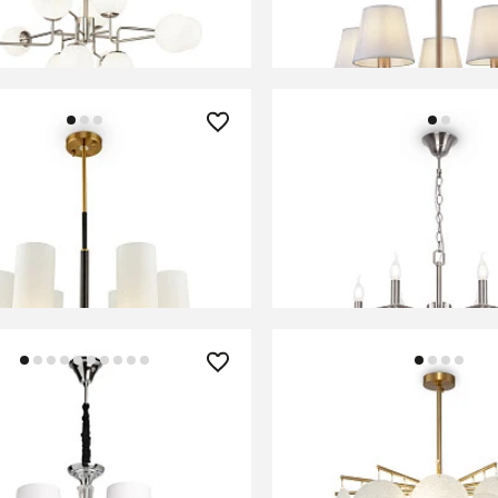
В КОРЗИНУ
В КОРЗИНУ
0 ₽
21 570 ₽
 Maytoni MOD089PL-06BS
Люстра Freya FR1006P
В КОРЗИНУ
В КОРЗИНУ
0 ₽
35 590 ₽
 подвесная MW-Light
Люстра Freya FR5104P
o 386018305