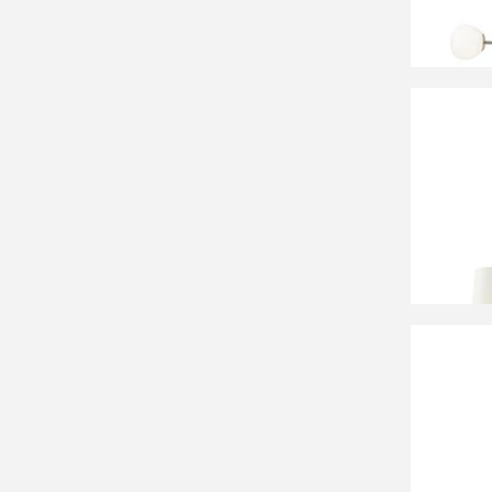
33 49
Люстра
33 27
Люстра
Palerm