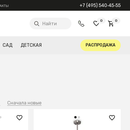
+7 (495) 540‑45‑55
АКТЫ
0
0
Найти
САД
ДЕТСКАЯ
РАСПРОДАЖА
й
Сначала новые
36 000 ₽