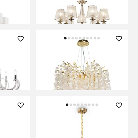
В КОРЗИНУ
35 960 ₽
1PL-07TR
Люстра подвесная De City Лайма
467011508
В КОРЗИНУ
39 960 ₽
-05G
Люстра Freya FR5143PL-07G