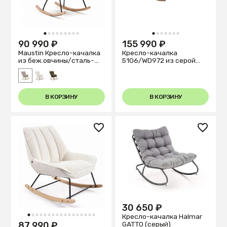
1
2
3
4
5
6
7
8
9
1
2
3
4
5
6
7
90 990 ₽
155 990 ₽
Maustin Кресло-качалка
Кресло-качалка
из беж.овчины/сталь-
5106/WD972 из серой
бук
ткани
В КОРЗИНУ
В КОРЗИНУ
30 650 ₽
Кресло-качалка Halmar
1
2
3
4
5
6
7
8
9
10
11
12
13
14
15
16
17
87 990 ₽
GATTO (серый)