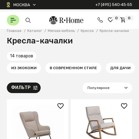
+7 (495) 540‑45‑55
МОСКВА
0
0
Главная
/
Каталог
/
Мягкая мебель
/
Кресла
/
Кресла-качалки
Кресла-качалки
14 товаров
ИЗ ЭКОКОЖИ
В СОВРЕМЕННОМ СТИЛЕ
ДЛЯ ДАЧИ
ФИЛЬТР