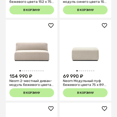
бежевого цвета 152 x 75
модуль синего цвета 150
см
см
В КОРЗИНУ
В КОРЗИНУ
1
2
3
4
5
6
7
8
9
10
11
12
1
2
3
4
5
6
7
8
9
154 990 ₽
69 990 ₽
Neom 2-местный диван-
Neom Модульный пуф
модуль бежевого цвета
бежевого цвета 75 x 89
150 см
см
В КОРЗИНУ
В КОРЗИНУ