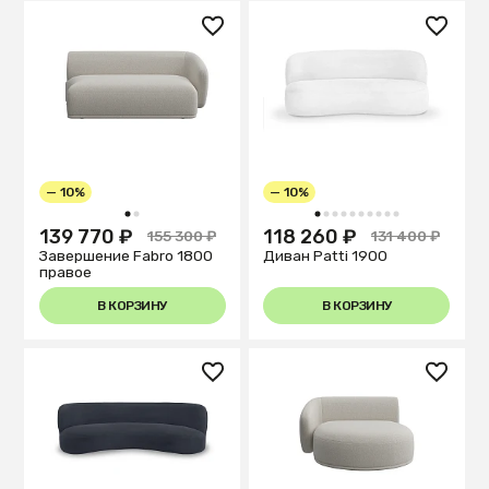
— 10%
— 10%
1
2
1
2
3
4
5
6
7
8
9
10
139 770 ₽
118 260 ₽
155 300 ₽
131 400 ₽
Завершение Fabro 1800
Диван Patti 1900
правое
В КОРЗИНУ
В КОРЗИНУ