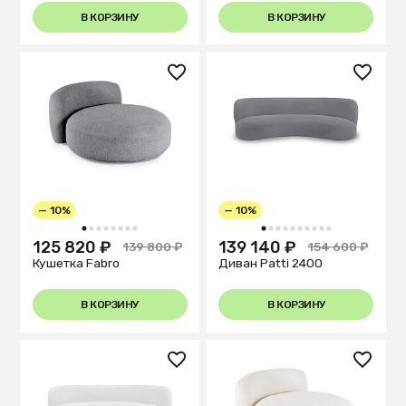
В КОРЗИНУ
В КОРЗИНУ
— 10%
— 10%
1
2
3
4
5
6
7
8
1
2
3
4
5
6
7
8
9
10
125 820 ₽
139 140 ₽
139 800 ₽
154 600 ₽
Кушетка Fabro
Диван Patti 2400
В КОРЗИНУ
В КОРЗИНУ