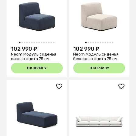
1
2
3
4
5
6
7
8
9
10
11
12
13
14
15
1
2
3
4
5
6
7
8
9
10
11
12
102 990 ₽
102 990 ₽
Neom Модуль сиденья
Neom Модуль сиденья
синего цвета 75 см
бежевого цвета 75 см
В КОРЗИНУ
В КОРЗИНУ