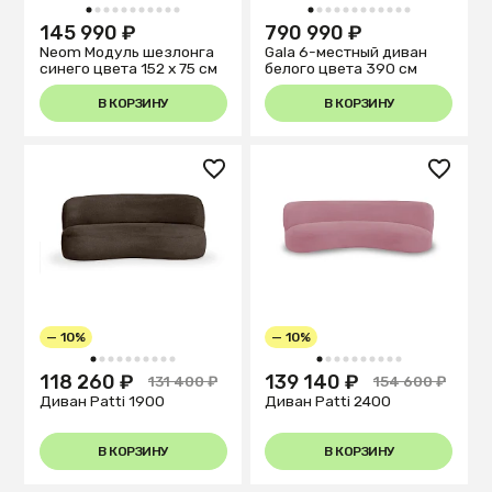
1
2
3
4
5
6
7
8
9
10
11
1
2
3
4
5
6
7
8
9
10
11
12
145 990 ₽
790 990 ₽
Neom Модуль шезлонга
Gala 6-местный диван
синего цвета 152 x 75 см
белого цвета 390 см
В КОРЗИНУ
В КОРЗИНУ
— 10%
— 10%
1
2
3
4
5
6
7
8
9
10
1
2
3
4
5
6
7
8
9
10
118 260 ₽
139 140 ₽
131 400 ₽
154 600 ₽
Диван Patti 1900
Диван Patti 2400
В КОРЗИНУ
В КОРЗИНУ