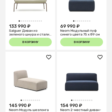
1
2
3
4
5
6
7
8
9
10
11
12
1
2
3
4
5
6
7
8
9
133 990 ₽
69 990 ₽
Salguer Диван из
Neom Модульный пуф
зеленого шнура и стали
синего цвета 75 x 89 см
с коричневой окраской
134 см
В КОРЗИНУ
В КОРЗИНУ
1
2
3
4
5
6
7
8
9
10
1
2
3
4
5
6
7
8
9
10
11
145 990 ₽
154 990 ₽
Neom Модуль шезлонга
Neom 2-местный диван-