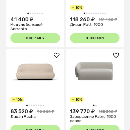
— 10%
1
2
3
4
5
6
7
1
2
3
4
5
6
7
8
9
10
41 400 ₽
118 260 ₽
131 400 ₽
Модуль большой
Диван Patti 1900
Sorrento
В КОРЗИНУ
В КОРЗИНУ
— 10%
— 10%
1
2
3
4
5
6
7
8
1
2
83 520 ₽
139 770 ₽
92 800 ₽
155 300 ₽
Диван Pacha
Завершение Fabro 1800
левое
В КОРЗИНУ
В КОРЗИНУ