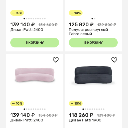
— 10%
— 10%
1
2
3
4
5
6
7
8
9
10
1
2
139 140 ₽
125 820 ₽
154 600 ₽
139 800 ₽
Диван Patti 2400
Полуостров круглый
Fabro левый
В КОРЗИНУ
В КОРЗИНУ
— 10%
— 10%
1
2
3
4
5
6
7
8
9
10
1
2
3
4
5
6
7
8
9
10
139 140 ₽
118 260 ₽
154 600 ₽
131 400 ₽
Диван Patti 2400
Диван Patti 1900