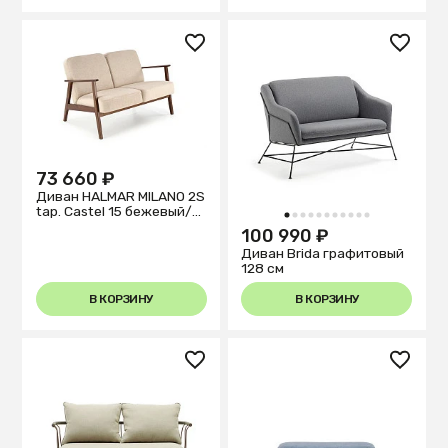
73 660 ₽
Диван HALMAR MILANO 2S
tap. Castel 15 бежевый/
1
2
3
4
5
6
7
8
9
10
11
орех
100 990 ₽
Диван Brida графитовый
128 см
В КОРЗИНУ
В КОРЗИНУ