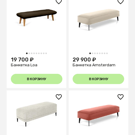
1
2
3
4
5
6
7
8
9
1
2
3
4
5
6
7
8
19 700 ₽
29 900 ₽
Банкетка Loa
Банкетка Amsterdam
В КОРЗИНУ
В КОРЗИНУ