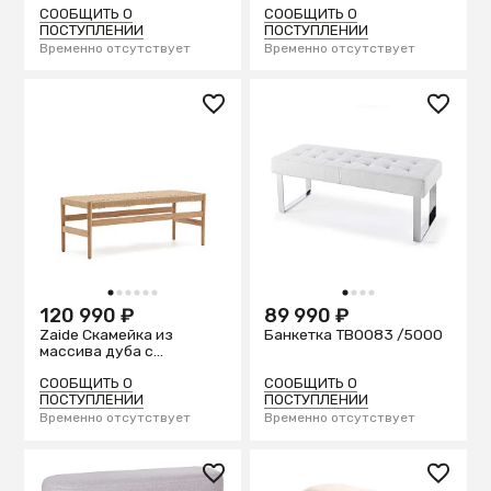
веревочного шнура, 120
СООБЩИТЬ О
СООБЩИТЬ О
см
ПОСТУПЛЕНИИ
ПОСТУПЛЕНИИ
Временно отсутствует
Временно отсутствует
1
2
3
4
5
6
1
2
3
4
120 990 ₽
89 990 ₽
Zaide Скамейка из
Банкетка TB0083 /5000
массива дуба с
натуральной отделкой и
сиденьем из
СООБЩИТЬ О
СООБЩИТЬ О
веревочного шнура, 120
ПОСТУПЛЕНИИ
ПОСТУПЛЕНИИ
см
Временно отсутствует
Временно отсутствует