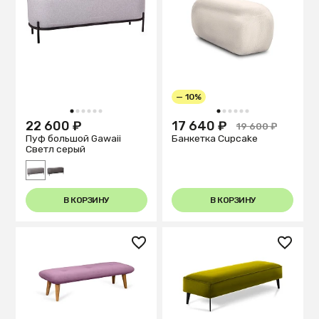
— 10%
1
2
3
4
5
6
1
2
3
4
5
6
22 600 ₽
17 640 ₽
19 600 ₽
Пуф большой Gawaii
Банкетка Cupcake
Светл серый
В КОРЗИНУ
В КОРЗИНУ