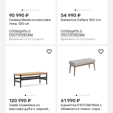
1
2
3
4
5
6
7
8
9
1
2
3
4
5
6
7
8
90 990 ₽
54 990 ₽
Скамья Beida из массива
Банкетка Safara 100 cm
тика, 120 см
СООБЩИТЬ О
СООБЩИТЬ О
ПОСТУПЛЕНИИ
ПОСТУПЛЕНИИ
Временно отсутствует
Временно отсутствует
1
2
3
4
5
6
1
2
3
4
5
6
7
120 990 ₽
61 990 ₽
Zaide Скамейка из
Банкетка 5107/WD1404 с
массива дуба с черной
обивкой из темно-серой
отделкой и сиденьем из
ткани