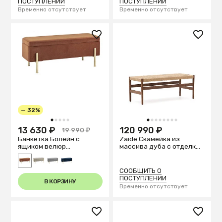
ПОСТУПЛЕНИИ
ПОСТУПЛЕНИИ
Временно отсутствует
Временно отсутствует
— 32%
1
2
3
4
5
1
2
3
4
5
6
7
8
13 630 ₽
120 990 ₽
19 990 ₽
Банкетка Болейн с
Zaide Скамейка из
ящиком велюр
массива дуба с отделкой
терракотовый
под орех и сиденьем из
веревочного шнура, 120
см
СООБЩИТЬ О
ПОСТУПЛЕНИИ
В КОРЗИНУ
Временно отсутствует