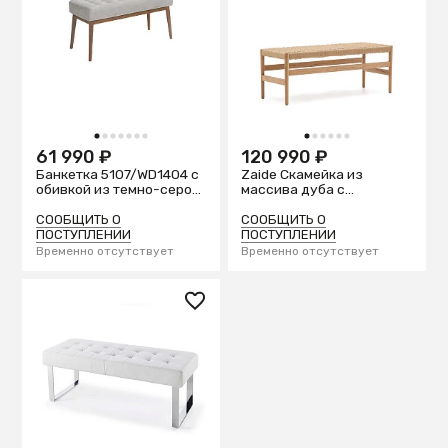
1
2
3
4
5
6
7
1
2
3
4
5
6
61 990 ₽
120 990 ₽
Банкетка 5107/WD1404 с
Zaide Скамейка из
обивкой из темно-серой
массива дуба с
ткани
натуральной отделкой и
сиденьем из
СООБЩИТЬ О
СООБЩИТЬ О
веревочного шнура, 120
ПОСТУПЛЕНИИ
ПОСТУПЛЕНИИ
см
Временно отсутствует
Временно отсутствует