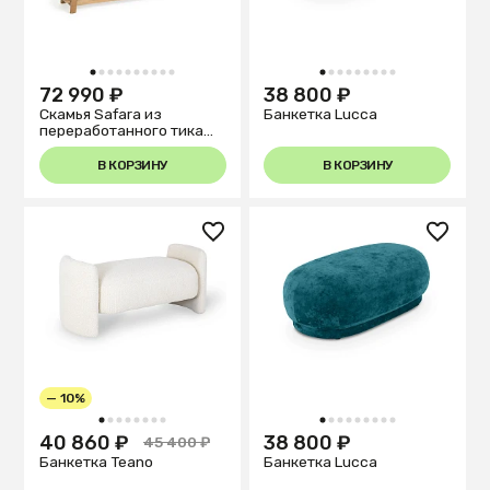
1
2
3
4
5
6
7
8
9
10
1
2
3
4
5
6
7
8
9
72 990 ₽
38 800 ₽
Скамья Safara из
Банкетка Lucca
переработанного тика
150 см
В КОРЗИНУ
В КОРЗИНУ
— 10%
1
2
3
4
5
6
7
8
1
2
3
4
5
6
7
8
9
40 860 ₽
38 800 ₽
45 400 ₽
Банкетка Teano
Банкетка Lucca