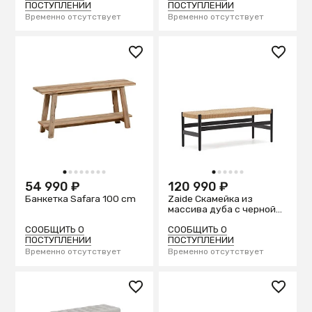
ПОСТУПЛЕНИИ
ПОСТУПЛЕНИИ
Временно отсутствует
Временно отсутствует
1
2
3
4
5
6
7
8
1
2
3
4
5
6
54 990 ₽
120 990 ₽
Банкетка Safara 100 cm
Zaide Скамейка из
массива дуба с черной
отделкой и сиденьем из
веревочного шнура, 120
СООБЩИТЬ О
СООБЩИТЬ О
см
ПОСТУПЛЕНИИ
ПОСТУПЛЕНИИ
Временно отсутствует
Временно отсутствует