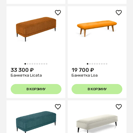
1
2
3
4
5
6
7
8
9
10
1
2
3
4
5
6
7
8
9
33 300 ₽
19 700 ₽
Банкетка Licata
Банкетка Loa
В КОРЗИНУ
В КОРЗИНУ