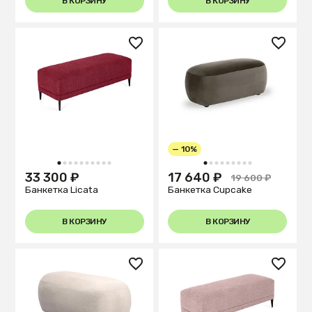
В КОРЗИНУ
В КОРЗИНУ
— 10%
1
2
3
4
5
6
7
8
9
10
1
2
3
4
5
6
7
8
9
33 300 ₽
17 640 ₽
19 600 ₽
Банкетка Licata
Банкетка Cupcake
В КОРЗИНУ
В КОРЗИНУ