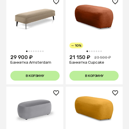
— 10%
1
2
3
4
5
6
7
8
1
2
3
4
5
6
7
29 900 ₽
21 150 ₽
23 500 ₽
Банкетка Amsterdam
Банкетка Cupcake
В КОРЗИНУ
В КОРЗИНУ