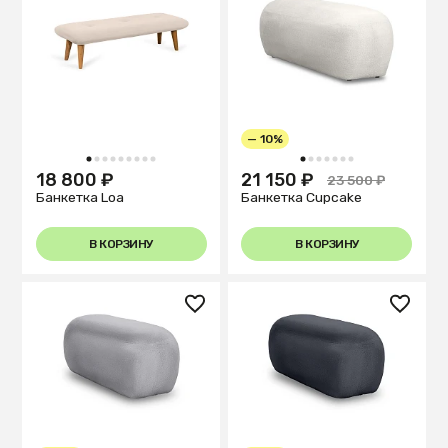
— 10%
1
2
3
4
5
6
7
8
9
1
2
3
4
5
6
7
18 800 ₽
21 150 ₽
23 500 ₽
Банкетка Loa
Банкетка Cupcake
В КОРЗИНУ
В КОРЗИНУ